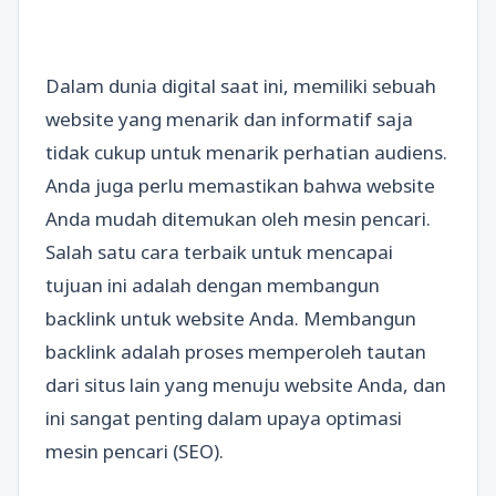
Dalam dunia digital saat ini, memiliki sebuah
website yang menarik dan informatif saja
tidak cukup untuk menarik perhatian audiens.
Anda juga perlu memastikan bahwa website
Anda mudah ditemukan oleh mesin pencari.
Salah satu cara terbaik untuk mencapai
tujuan ini adalah dengan membangun
backlink untuk website Anda. Membangun
backlink adalah proses memperoleh tautan
dari situs lain yang menuju website Anda, dan
ini sangat penting dalam upaya optimasi
mesin pencari (SEO).