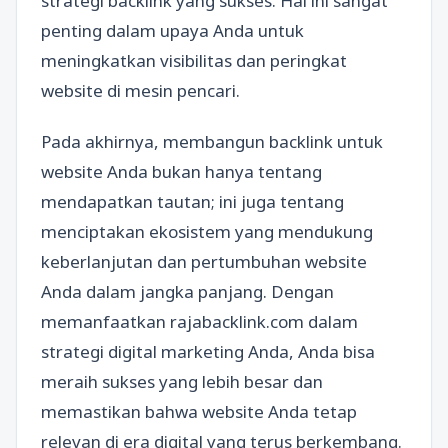
strategi backlink yang sukses. Hal ini sangat
penting dalam upaya Anda untuk
meningkatkan visibilitas dan peringkat
website di mesin pencari.
Pada akhirnya, membangun backlink untuk
website Anda bukan hanya tentang
mendapatkan tautan; ini juga tentang
menciptakan ekosistem yang mendukung
keberlanjutan dan pertumbuhan website
Anda dalam jangka panjang. Dengan
memanfaatkan rajabacklink.com dalam
strategi digital marketing Anda, Anda bisa
meraih sukses yang lebih besar dan
memastikan bahwa website Anda tetap
relevan di era digital yang terus berkembang.