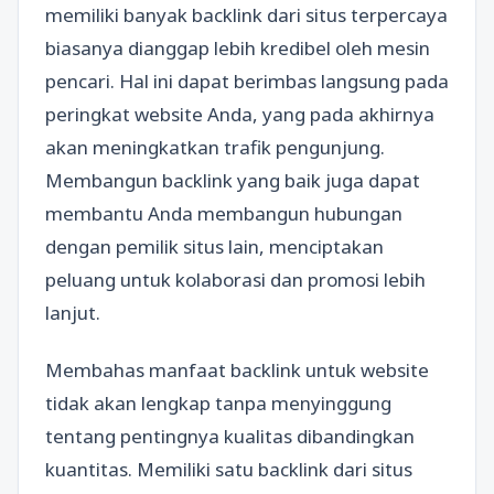
memiliki banyak backlink dari situs terpercaya
biasanya dianggap lebih kredibel oleh mesin
pencari. Hal ini dapat berimbas langsung pada
peringkat website Anda, yang pada akhirnya
akan meningkatkan trafik pengunjung.
Membangun backlink yang baik juga dapat
membantu Anda membangun hubungan
dengan pemilik situs lain, menciptakan
peluang untuk kolaborasi dan promosi lebih
lanjut.
Membahas manfaat backlink untuk website
tidak akan lengkap tanpa menyinggung
tentang pentingnya kualitas dibandingkan
kuantitas. Memiliki satu backlink dari situs