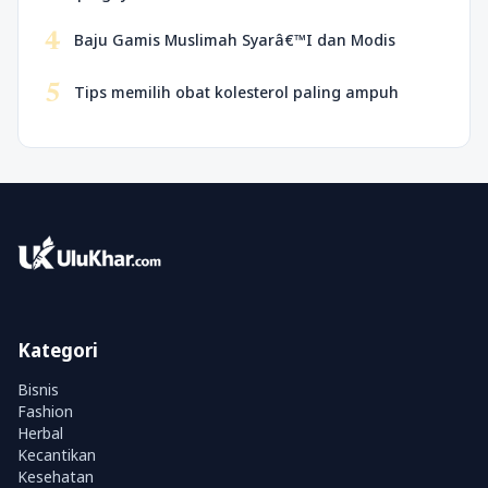
4
Baju Gamis Muslimah Syarâ€™I dan Modis
5
Tips memilih obat kolesterol paling ampuh
Kategori
Bisnis
Fashion
Herbal
Kecantikan
Kesehatan