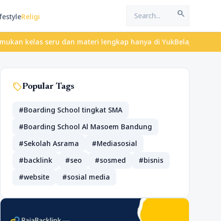
search
festyle
Religi
as seru dan materi lengkap hanya di YukBelajar.com. Mulai langka
sell
Popular Tags
#Boarding School tingkat SMA
#Boarding School Al Masoem Bandung
#Sekolah Asrama
#Mediasosial
#backlink
#seo
#sosmed
#bisnis
#website
#sosial media