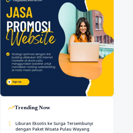
trending_up
Trending Now
1
Liburan Eksotis ke Surga Tersembunyi
dengan Paket Wisata Pulau Wayang