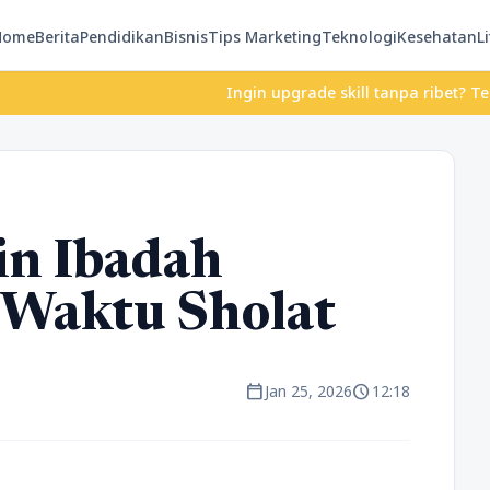
Home
Berita
Pendidikan
Bisnis
Tips Marketing
Teknologi
Kesehatan
Li
Ingin upgrade skill tanpa ribet? Temukan kel
in Ibadah
 Waktu Sholat
calendar_today
schedule
Jan 25, 2026
12:18