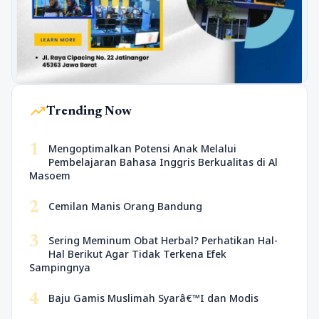
trending_up
Trending Now
1
Mengoptimalkan Potensi Anak Melalui
Pembelajaran Bahasa Inggris Berkualitas di Al
Masoem
2
Cemilan Manis Orang Bandung
3
Sering Meminum Obat Herbal? Perhatikan Hal-
Hal Berikut Agar Tidak Terkena Efek
Sampingnya
4
Baju Gamis Muslimah Syarâ€™I dan Modis