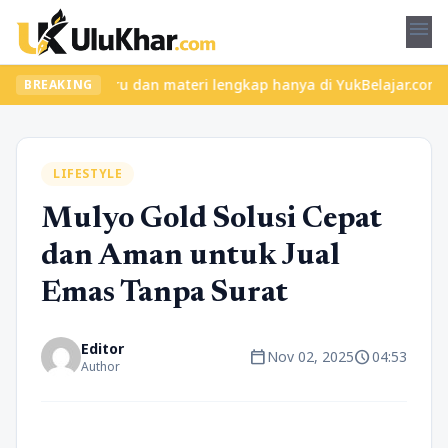
menu
kelas seru dan materi lengkap hanya di YukBelajar.com. Mulai lan
BREAKING
LIFESTYLE
Mulyo Gold Solusi Cepat
dan Aman untuk Jual
Emas Tanpa Surat
Editor
calendar_today
schedule
Nov 02, 2025
04:53
Author