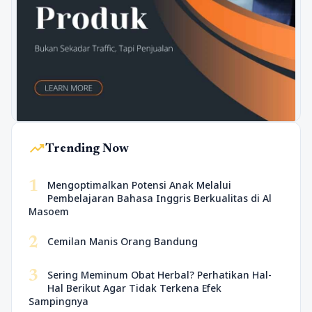
trending_up
Trending Now
1
Mengoptimalkan Potensi Anak Melalui
Pembelajaran Bahasa Inggris Berkualitas di Al
Masoem
2
Cemilan Manis Orang Bandung
3
Sering Meminum Obat Herbal? Perhatikan Hal-
Hal Berikut Agar Tidak Terkena Efek
Sampingnya