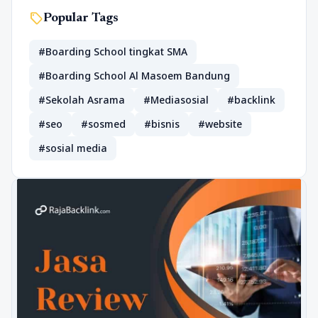
sell
Popular Tags
#Boarding School tingkat SMA
#Boarding School Al Masoem Bandung
#Sekolah Asrama
#Mediasosial
#backlink
#seo
#sosmed
#bisnis
#website
#sosial media