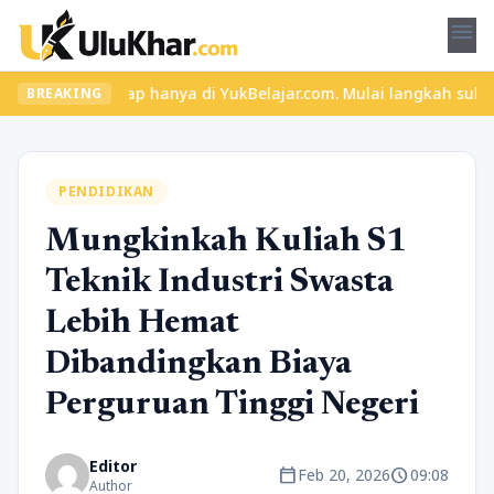
menu
gkap hanya di YukBelajar.com. Mulai langkah suksesmu hari ini! •
BREAKING
PENDIDIKAN
Mungkinkah Kuliah S1
Teknik Industri Swasta
Lebih Hemat
Dibandingkan Biaya
Perguruan Tinggi Negeri
Editor
calendar_today
schedule
Feb 20, 2026
09:08
Author