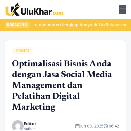
menu
 kelas seru dan materi lengkap hanya di YukBelajar.com. Mulai la
BREAKING
BISNIS
Optimalisasi Bisnis Anda
dengan Jasa Social Media
Management dan
Pelatihan Digital
Marketing
Editor
calendar_today
schedule
Jun 08, 2025
06:42
Author