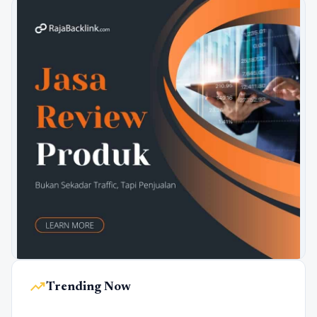
trending_up
Trending Now