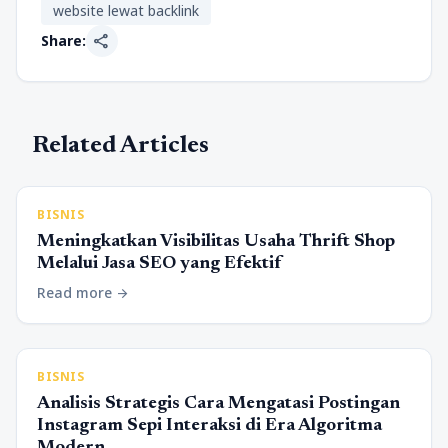
website lewat backlink
share
Share:
Related Articles
BISNIS
Meningkatkan Visibilitas Usaha Thrift Shop
Melalui Jasa SEO yang Efektif
Read more
arrow_forward
BISNIS
Analisis Strategis Cara Mengatasi Postingan
Instagram Sepi Interaksi di Era Algoritma
Modern