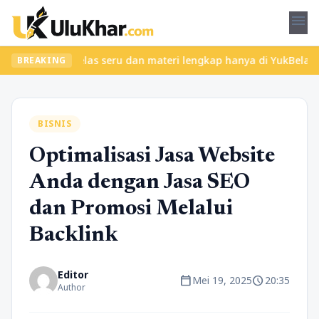
menu
emukan kelas seru dan materi lengkap hanya di YukBelajar.com. Mu
BREAKING
BISNIS
Optimalisasi Jasa Website
Anda dengan Jasa SEO
dan Promosi Melalui
Backlink
Editor
calendar_today
schedule
Mei 19, 2025
20:35
Author