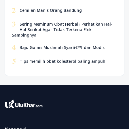
2
Cemilan Manis Orang Bandung
3
Sering Meminum Obat Herbal? Perhatikan Hal-
Hal Berikut Agar Tidak Terkena Efek
Sampingnya
4
Baju Gamis Muslimah Syarâ€™I dan Modis
5
Tips memilih obat kolesterol paling ampuh