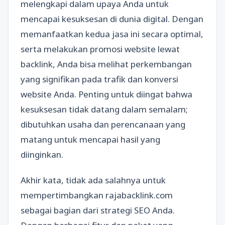
melengkapi dalam upaya Anda untuk
mencapai kesuksesan di dunia digital. Dengan
memanfaatkan kedua jasa ini secara optimal,
serta melakukan promosi website lewat
backlink, Anda bisa melihat perkembangan
yang signifikan pada trafik dan konversi
website Anda. Penting untuk diingat bahwa
kesuksesan tidak datang dalam semalam;
dibutuhkan usaha dan perencanaan yang
matang untuk mencapai hasil yang
diinginkan.
Akhir kata, tidak ada salahnya untuk
mempertimbangkan rajabacklink.com
sebagai bagian dari strategi SEO Anda.