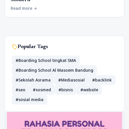
Read more
arrow_forward
sell
Popular Tags
#Boarding School tingkat SMA
#Boarding School Al Masoem Bandung
#Sekolah Asrama
#Mediasosial
#backlink
#seo
#sosmed
#bisnis
#website
#sosial media