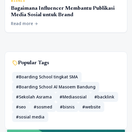
BISNIS
Bagaimana Influencer Membantu Publikasi
Media Sosial untuk Brand
Read more
arrow_forward
sell
Popular Tags
#Boarding School tingkat SMA
#Boarding School Al Masoem Bandung
#Sekolah Asrama
#Mediasosial
#backlink
#seo
#sosmed
#bisnis
#website
#sosial media