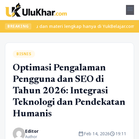
menu
elas seru dan materi lengkap hanya di YukBelajar.com. Mulai lang
BREAKING
BISNIS
Optimasi Pengalaman
Pengguna dan SEO di
Tahun 2026: Integrasi
Teknologi dan Pendekatan
Humanis
Editor
calendar_today
schedule
Feb 14, 2026
19:11
Author