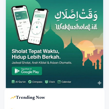
trending_up
Trending Now