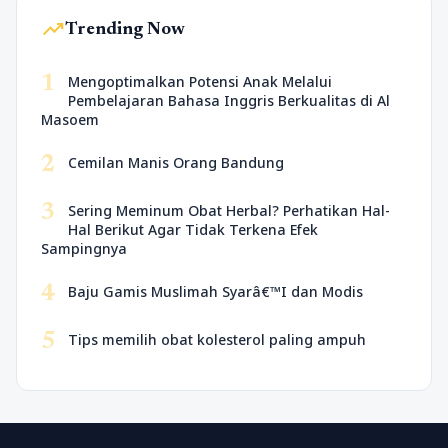
trending_up
Trending Now
1
Mengoptimalkan Potensi Anak Melalui
Pembelajaran Bahasa Inggris Berkualitas di Al
Masoem
2
Cemilan Manis Orang Bandung
3
Sering Meminum Obat Herbal? Perhatikan Hal-
Hal Berikut Agar Tidak Terkena Efek
Sampingnya
4
Baju Gamis Muslimah Syarâ€™I dan Modis
5
Tips memilih obat kolesterol paling ampuh