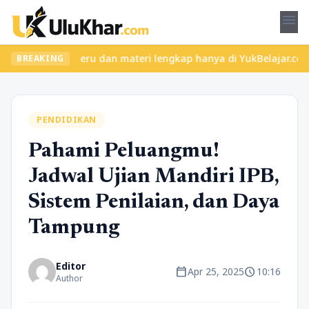
menu
an kelas seru dan materi lengkap hanya di YukBelajar.com. Mulai 
BREAKING
PENDIDIKAN
Pahami Peluangmu!
Jadwal Ujian Mandiri IPB,
Sistem Penilaian, dan Daya
Tampung
Editor
calendar_today
schedule
Apr 25, 2025
10:16
Author