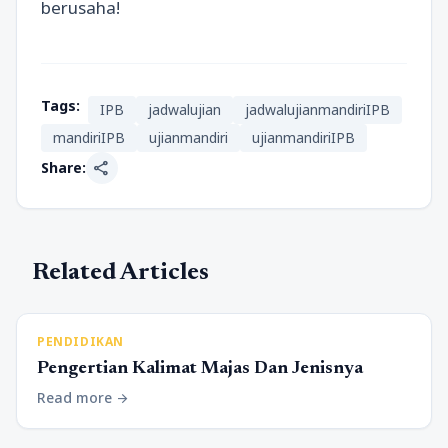
berusaha!
Tags:
IPB
jadwalujian
jadwalujianmandiriIPB
mandiriIPB
ujianmandiri
ujianmandiriIPB
share
Share:
Related Articles
PENDIDIKAN
Pengertian Kalimat Majas Dan Jenisnya
Read more
arrow_forward