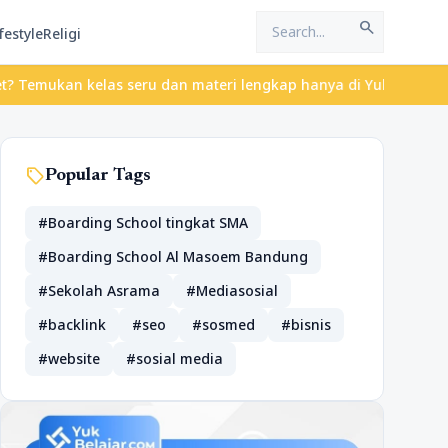
search
festyle
Religi
 kelas seru dan materi lengkap hanya di YukBelajar.com. Mulai la
sell
Popular Tags
#Boarding School tingkat SMA
#Boarding School Al Masoem Bandung
#Sekolah Asrama
#Mediasosial
#backlink
#seo
#sosmed
#bisnis
#website
#sosial media