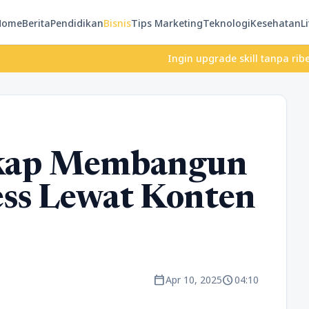
Home
Berita
Pendidikan
Bisnis
Tips Marketing
Teknologi
Kesehatan
Li
Ingin upgrade skill tanpa ribet? Temukan
kap Membangun
ss Lewat Konten
calendar_today
schedule
Apr 10, 2025
04:10