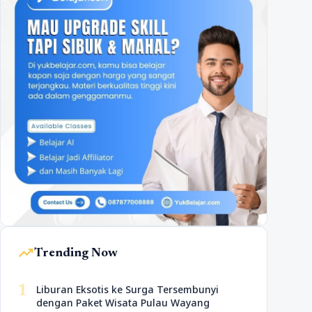
trending_up
Trending Now
1
Liburan Eksotis ke Surga Tersembunyi
dengan Paket Wisata Pulau Wayang