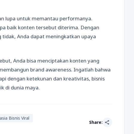
gan lupa untuk memantau performanya.
apa baik konten tersebut diterima. Dengan
 tidak, Anda dapat meningkatkan upaya
ebut, Anda bisa menciptakan konten yang
lam membangun brand awareness. Ingatlah bahwa
api dengan ketekunan dan kreativitas, bisnis
aik di dunia maya.
sia Bisnis Viral
share
Share: