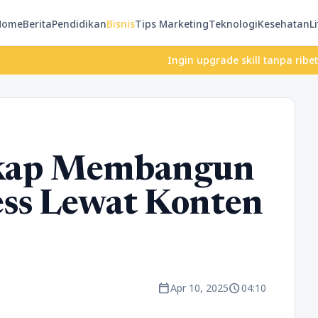
Home
Berita
Pendidikan
Bisnis
Tips Marketing
Teknologi
Kesehatan
Li
Ingin upgrade skill tanpa ribet? Temukan 
kap Membangun
ss Lewat Konten
calendar_today
schedule
Apr 10, 2025
04:10