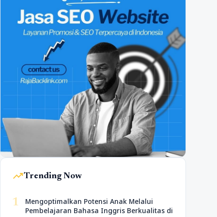
trending_up
Trending Now
1
Mengoptimalkan Potensi Anak Melalui
Pembelajaran Bahasa Inggris Berkualitas di