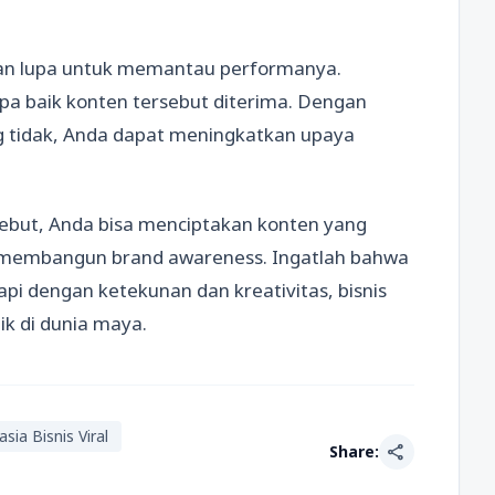
gan lupa untuk memantau performanya.
apa baik konten tersebut diterima. Dengan
 tidak, Anda dapat meningkatkan upaya
ebut, Anda bisa menciptakan konten yang
lam membangun brand awareness. Ingatlah bahwa
api dengan ketekunan dan kreativitas, bisnis
aik di dunia maya.
sia Bisnis Viral
share
Share: