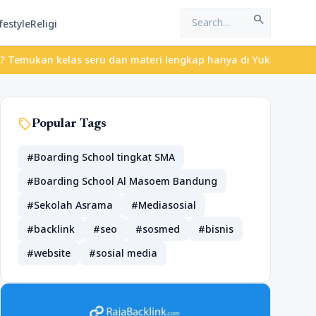
search
festyle
Religi
kelas seru dan materi lengkap hanya di YukBelajar.com. Mulai lan
sell
Popular Tags
#Boarding School tingkat SMA
#Boarding School Al Masoem Bandung
#Sekolah Asrama
#Mediasosial
#backlink
#seo
#sosmed
#bisnis
#website
#sosial media