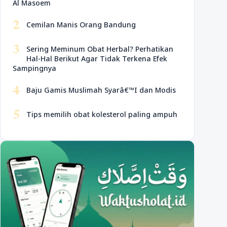
Al Masoem
2
Cemilan Manis Orang Bandung
3
Sering Meminum Obat Herbal? Perhatikan
Hal-Hal Berikut Agar Tidak Terkena Efek
Sampingnya
4
Baju Gamis Muslimah Syarâ€™I dan Modis
5
Tips memilih obat kolesterol paling ampuh