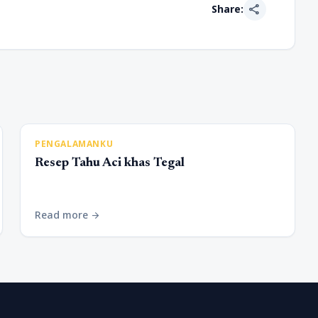
share
Share:
PENGALAMANKU
Resep Tahu Aci khas Tegal
Read more
arrow_forward