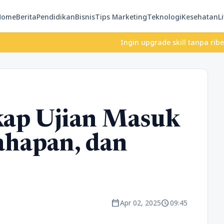
Home
Berita
Pendidikan
Bisnis
Tips Marketing
Teknologi
Kesehatan
Li
Ingin upgrade skill tanpa ribet? Temukan
ap Ujian Masuk
ahapan, dan
calendar_today
schedule
Apr 02, 2025
09:45