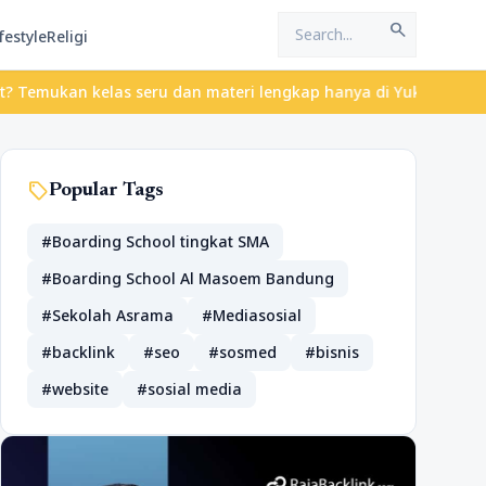
search
festyle
Religi
 kelas seru dan materi lengkap hanya di YukBelajar.com. Mulai la
sell
Popular Tags
#Boarding School tingkat SMA
#Boarding School Al Masoem Bandung
#Sekolah Asrama
#Mediasosial
#backlink
#seo
#sosmed
#bisnis
#website
#sosial media