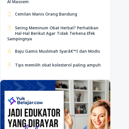
Al Masoem
2
Cemilan Manis Orang Bandung
3
Sering Meminum Obat Herbal? Perhatikan
Hal-Hal Berikut Agar Tidak Terkena Efek
Sampingnya
4
Baju Gamis Muslimah Syarâ€™I dan Modis
5
Tips memilih obat kolesterol paling ampuh