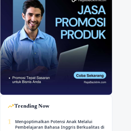
trending_up
Trending Now
1
Mengoptimalkan Potensi Anak Melalui
Pembelajaran Bahasa Inggris Berkualitas di