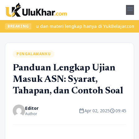
menu
 kelas seru dan materi lengkap hanya di YukBelajar.com. Mulai la
BREAKING
PENGALAMANKU
Panduan Lengkap Ujian
Masuk ASN: Syarat,
Tahapan, dan Contoh Soal
Editor
calendar_today
schedule
Apr 02, 2025
09:45
Author