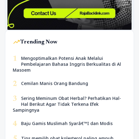
trending_up
Trending Now
1
Mengoptimalkan Potensi Anak Melalui
Pembelajaran Bahasa Inggris Berkualitas di Al
Masoem
2
Cemilan Manis Orang Bandung
3
Sering Meminum Obat Herbal? Perhatikan Hal-
Hal Berikut Agar Tidak Terkena Efek
Sampingnya
4
Baju Gamis Muslimah Syarâ€™I dan Modis
5
Tips memilih obat kolesterol paling ampuh