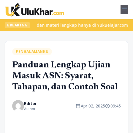
menu
kelas seru dan materi lengkap hanya di YukBelajar.com. Mulai lan
BREAKING
PENGALAMANKU
Panduan Lengkap Ujian
Masuk ASN: Syarat,
Tahapan, dan Contoh Soal
Editor
calendar_today
schedule
Apr 02, 2025
09:45
Author