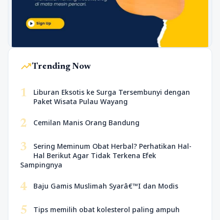
trending_up
Trending Now
1
Liburan Eksotis ke Surga Tersembunyi dengan
Paket Wisata Pulau Wayang
2
Cemilan Manis Orang Bandung
3
Sering Meminum Obat Herbal? Perhatikan Hal-
Hal Berikut Agar Tidak Terkena Efek
Sampingnya
4
Baju Gamis Muslimah Syarâ€™I dan Modis
5
Tips memilih obat kolesterol paling ampuh