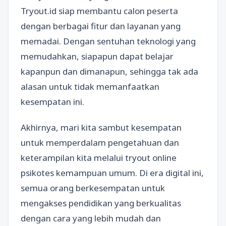
Tryout.id siap membantu calon peserta
dengan berbagai fitur dan layanan yang
memadai. Dengan sentuhan teknologi yang
memudahkan, siapapun dapat belajar
kapanpun dan dimanapun, sehingga tak ada
alasan untuk tidak memanfaatkan
kesempatan ini.
Akhirnya, mari kita sambut kesempatan
untuk memperdalam pengetahuan dan
keterampilan kita melalui tryout online
psikotes kemampuan umum. Di era digital ini,
semua orang berkesempatan untuk
mengakses pendidikan yang berkualitas
dengan cara yang lebih mudah dan