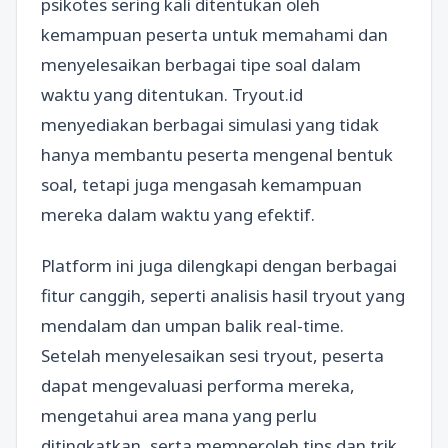
psikotes sering kali ditentukan oleh
kemampuan peserta untuk memahami dan
menyelesaikan berbagai tipe soal dalam
waktu yang ditentukan. Tryout.id
menyediakan berbagai simulasi yang tidak
hanya membantu peserta mengenal bentuk
soal, tetapi juga mengasah kemampuan
mereka dalam waktu yang efektif.
Platform ini juga dilengkapi dengan berbagai
fitur canggih, seperti analisis hasil tryout yang
mendalam dan umpan balik real-time.
Setelah menyelesaikan sesi tryout, peserta
dapat mengevaluasi performa mereka,
mengetahui area mana yang perlu
ditingkatkan, serta memperoleh tips dan trik