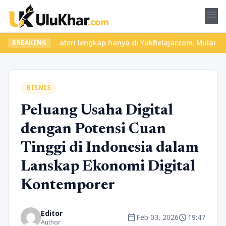
menu
 dan materi lengkap hanya di YukBelajar.com. Mulai langkah sukse
BREAKING
BISNIS
Peluang Usaha Digital
dengan Potensi Cuan
Tinggi di Indonesia dalam
Lanskap Ekonomi Digital
Kontemporer
Editor
calendar_today
schedule
Feb 03, 2026
19:47
Author