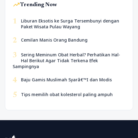
trending_up
Trending Now
1
Liburan Eksotis ke Surga Tersembunyi dengan
Paket Wisata Pulau Wayang
2
Cemilan Manis Orang Bandung
3
Sering Meminum Obat Herbal? Perhatikan Hal-
Hal Berikut Agar Tidak Terkena Efek
Sampingnya
4
Baju Gamis Muslimah Syarâ€™I dan Modis
5
Tips memilih obat kolesterol paling ampuh