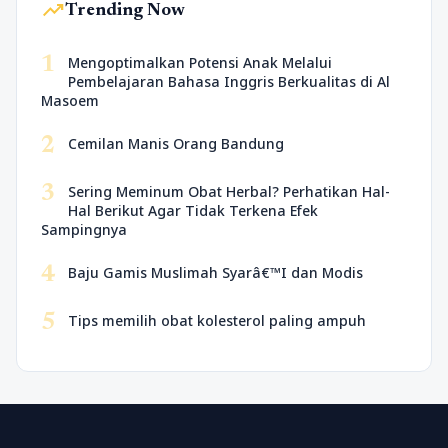
trending_up
Trending Now
1
Mengoptimalkan Potensi Anak Melalui
Pembelajaran Bahasa Inggris Berkualitas di Al
Masoem
2
Cemilan Manis Orang Bandung
3
Sering Meminum Obat Herbal? Perhatikan Hal-
Hal Berikut Agar Tidak Terkena Efek
Sampingnya
4
Baju Gamis Muslimah Syarâ€™I dan Modis
5
Tips memilih obat kolesterol paling ampuh