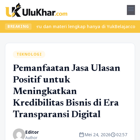
menu
 kelas seru dan materi lengkap hanya di YukBelajar.com. Mulai la
BREAKING
TEKNOLOGI
Pemanfaatan Jasa Ulasan
Positif untuk
Meningkatkan
Kredibilitas Bisnis di Era
Transparansi Digital
Editor
calendar_today
schedule
Mei 24, 2026
02:57
Author