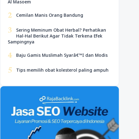
Al Masoem
2
Cemilan Manis Orang Bandung
3
Sering Meminum Obat Herbal? Perhatikan
Hal-Hal Berikut Agar Tidak Terkena Efek
Sampingnya
4
Baju Gamis Muslimah Syarâ€™I dan Modis
5
Tips memilih obat kolesterol paling ampuh