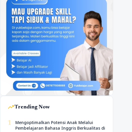
trending_up
Trending Now
1
Mengoptimalkan Potensi Anak Melalui
Pembelajaran Bahasa Inggris Berkualitas di