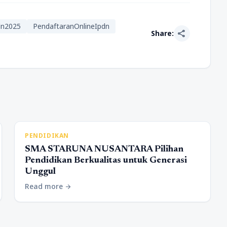
dn2025
PendaftaranOnlineIpdn
share
Share:
PENDIDIKAN
SMA STARUNA NUSANTARA Pilihan
Pendidikan Berkualitas untuk Generasi
Unggul
Read more
arrow_forward