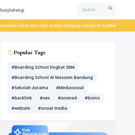
search
festyle
Religi
las seru dan materi lengkap hanya di YukBelajar.com. Mulai langk
sell
Popular Tags
#Boarding School tingkat SMA
#Boarding School Al Masoem Bandung
#Sekolah Asrama
#Mediasosial
#backlink
#seo
#sosmed
#bisnis
#website
#sosial media