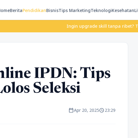
Home
Berita
Pendidikan
Bisnis
Tips Marketing
Teknologi
Kesehatan
Li
Ingin upgrade skill tanpa ribet? Temukan ke
line IPDN: Tips
olos Seleksi
calendar_today
schedule
Apr 20, 2025
23:29