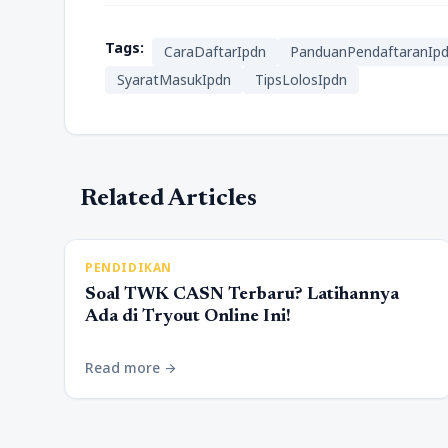
Tags:
CaraDaftarIpdn
PanduanPendaftaranIp
SyaratMasukIpdn
TipsLolosIpdn
Related Articles
PENDIDIKAN
Soal TWK CASN Terbaru? Latihannya
Ada di Tryout Online Ini!
Read more
arrow_forward