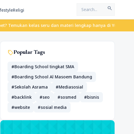
search
festyle
Religi
kan kelas seru dan materi lengkap hanya di YukBelajar.com. Mulai
sell
Popular Tags
#Boarding School tingkat SMA
#Boarding School Al Masoem Bandung
#Sekolah Asrama
#Mediasosial
#backlink
#seo
#sosmed
#bisnis
#website
#sosial media