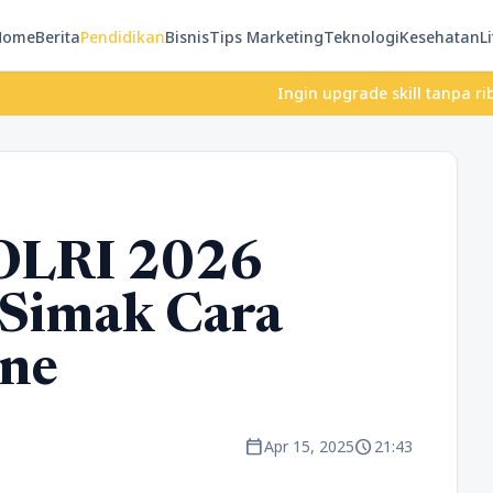
Home
Berita
Pendidikan
Bisnis
Tips Marketing
Teknologi
Kesehatan
Li
Ingin upgrade skill tanpa ribet? Temu
POLRI 2026
 Simak Cara
ine
calendar_today
schedule
Apr 15, 2025
21:43