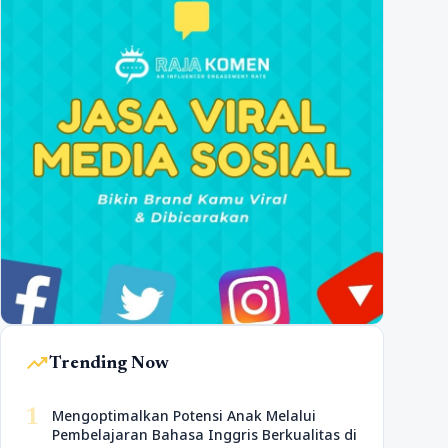
trending_up
Trending Now
1
Mengoptimalkan Potensi Anak Melalui
Pembelajaran Bahasa Inggris Berkualitas di