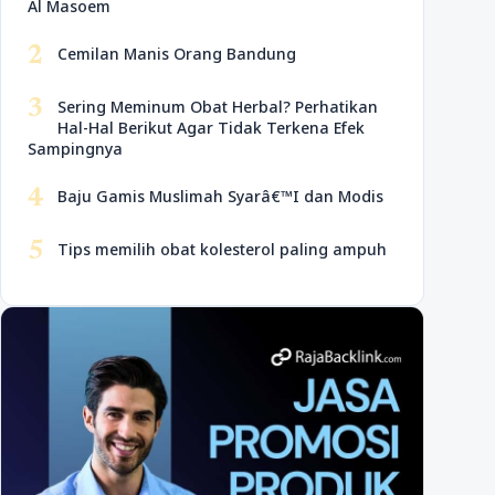
Al Masoem
2
Cemilan Manis Orang Bandung
3
Sering Meminum Obat Herbal? Perhatikan
Hal-Hal Berikut Agar Tidak Terkena Efek
Sampingnya
4
Baju Gamis Muslimah Syarâ€™I dan Modis
5
Tips memilih obat kolesterol paling ampuh