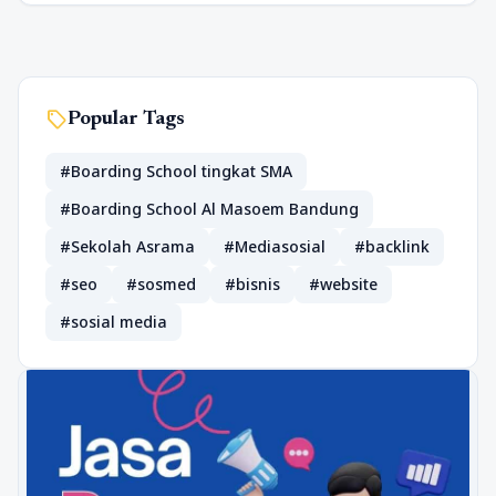
sell
Popular Tags
#Boarding School tingkat SMA
#Boarding School Al Masoem Bandung
#Sekolah Asrama
#Mediasosial
#backlink
#seo
#sosmed
#bisnis
#website
#sosial media