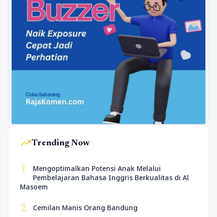
trending_up
Trending Now
1
Mengoptimalkan Potensi Anak Melalui
Pembelajaran Bahasa Inggris Berkualitas di Al
Masoem
2
Cemilan Manis Orang Bandung