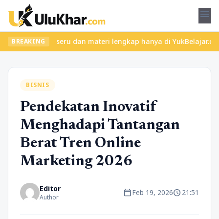
menu
kan kelas seru dan materi lengkap hanya di YukBelajar.com. Mulai
BREAKING
BISNIS
Pendekatan Inovatif
Menghadapi Tantangan
Berat Tren Online
Marketing 2026
Editor
calendar_today
schedule
Feb 19, 2026
21:51
Author