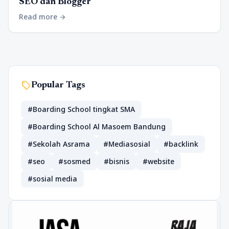
SEO dan Blogger
Read more
arrow_forward
sell
Popular Tags
#Boarding School tingkat SMA
#Boarding School Al Masoem Bandung
#Sekolah Asrama
#Mediasosial
#backlink
#seo
#sosmed
#bisnis
#website
#sosial media