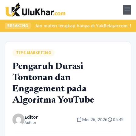
menu
as seru dan materi lengkap hanya di YukBelajar.com. Mulai langka
BREAKING
TIPS MARKETING
Pengaruh Durasi
Tontonan dan
Engagement pada
Algoritma YouTube
Editor
calendar_today
schedule
Mei 26, 2026
05:45
Author