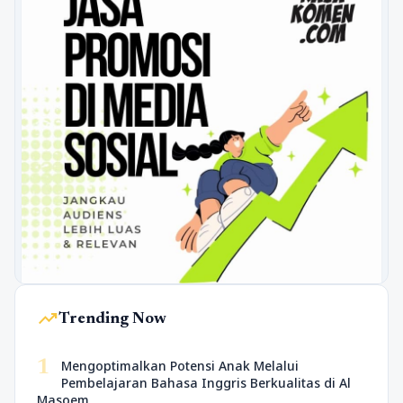
trending_up
Trending Now
1
Mengoptimalkan Potensi Anak Melalui
Pembelajaran Bahasa Inggris Berkualitas di Al
Masoem