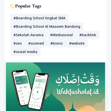
sell
Popular Tags
#Boarding School tingkat SMA
#Boarding School Al Masoem Bandung
#Sekolah Asrama
#Mediasosial
#backlink
#seo
#sosmed
#bisnis
#website
#sosial media