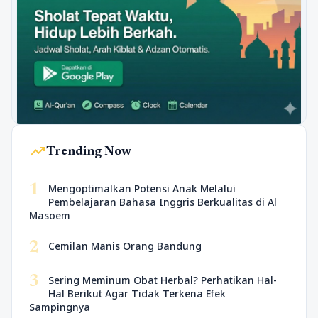
trending_up
Trending Now
1
Mengoptimalkan Potensi Anak Melalui
Pembelajaran Bahasa Inggris Berkualitas di Al
Masoem
2
Cemilan Manis Orang Bandung
3
Sering Meminum Obat Herbal? Perhatikan Hal-
Hal Berikut Agar Tidak Terkena Efek
Sampingnya