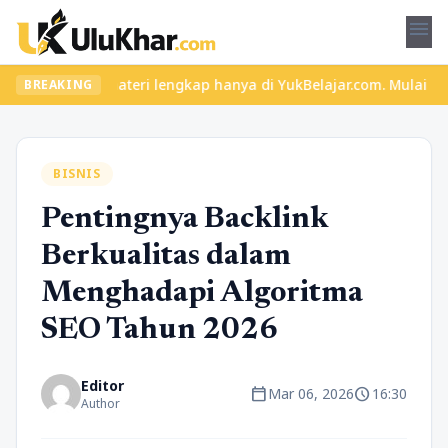
menu
dan materi lengkap hanya di YukBelajar.com. Mulai langkah sukses
BREAKING
BISNIS
Pentingnya Backlink
Berkualitas dalam
Menghadapi Algoritma
SEO Tahun 2026
Editor
calendar_today
schedule
Mar 06, 2026
16:30
Author