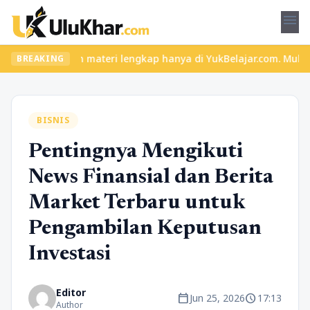
menu
 seru dan materi lengkap hanya di YukBelajar.com. Mulai langkah 
BREAKING
BISNIS
Pentingnya Mengikuti
News Finansial dan Berita
Market Terbaru untuk
Pengambilan Keputusan
Investasi
Editor
calendar_today
schedule
Jun 25, 2026
17:13
Author