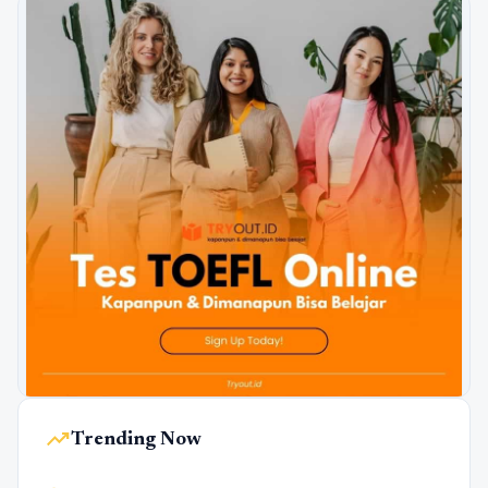
trending_up
Trending Now