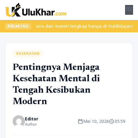
menu
ukan kelas seru dan materi lengkap hanya di YukBelajar.com. Mula
BREAKING
KESEHATAN
Pentingnya Menjaga
Kesehatan Mental di
Tengah Kesibukan
Modern
Editor
calendar_today
schedule
Mei 10, 2026
05:59
Author