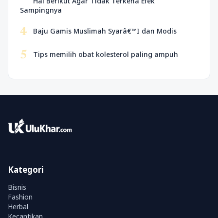
Hal Berikut Agar Tidak Terkena Efek
Sampingnya
4
Baju Gamis Muslimah Syarâ€™I dan Modis
5
Tips memilih obat kolesterol paling ampuh
Kategori
Bisnis
Fashion
Herbal
Kecantikan