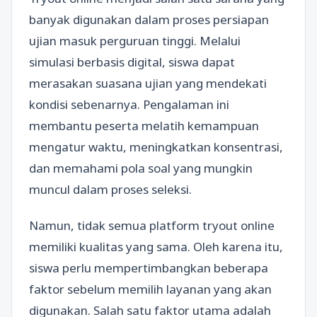
banyak digunakan dalam proses persiapan
ujian masuk perguruan tinggi. Melalui
simulasi berbasis digital, siswa dapat
merasakan suasana ujian yang mendekati
kondisi sebenarnya. Pengalaman ini
membantu peserta melatih kemampuan
mengatur waktu, meningkatkan konsentrasi,
dan memahami pola soal yang mungkin
muncul dalam proses seleksi.
Namun, tidak semua platform tryout online
memiliki kualitas yang sama. Oleh karena itu,
siswa perlu mempertimbangkan beberapa
faktor sebelum memilih layanan yang akan
digunakan. Salah satu faktor utama adalah