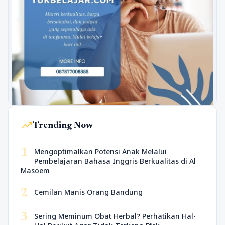
trending_up
Trending Now
1
Mengoptimalkan Potensi Anak Melalui
Pembelajaran Bahasa Inggris Berkualitas di Al
Masoem
2
Cemilan Manis Orang Bandung
3
Sering Meminum Obat Herbal? Perhatikan Hal-