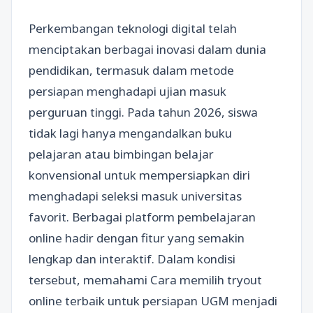
Perkembangan teknologi digital telah
menciptakan berbagai inovasi dalam dunia
pendidikan, termasuk dalam metode
persiapan menghadapi ujian masuk
perguruan tinggi. Pada tahun 2026, siswa
tidak lagi hanya mengandalkan buku
pelajaran atau bimbingan belajar
konvensional untuk mempersiapkan diri
menghadapi seleksi masuk universitas
favorit. Berbagai platform pembelajaran
online hadir dengan fitur yang semakin
lengkap dan interaktif. Dalam kondisi
tersebut, memahami Cara memilih tryout
online terbaik untuk persiapan UGM menjadi