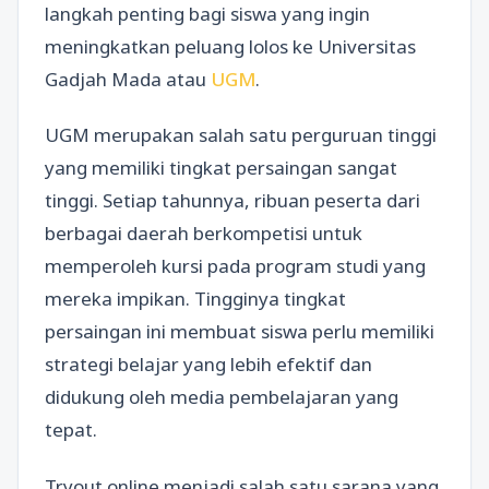
langkah penting bagi siswa yang ingin
meningkatkan peluang lolos ke Universitas
Gadjah Mada atau
UGM
.
UGM merupakan salah satu perguruan tinggi
yang memiliki tingkat persaingan sangat
tinggi. Setiap tahunnya, ribuan peserta dari
berbagai daerah berkompetisi untuk
memperoleh kursi pada program studi yang
mereka impikan. Tingginya tingkat
persaingan ini membuat siswa perlu memiliki
strategi belajar yang lebih efektif dan
didukung oleh media pembelajaran yang
tepat.
Tryout online menjadi salah satu sarana yang