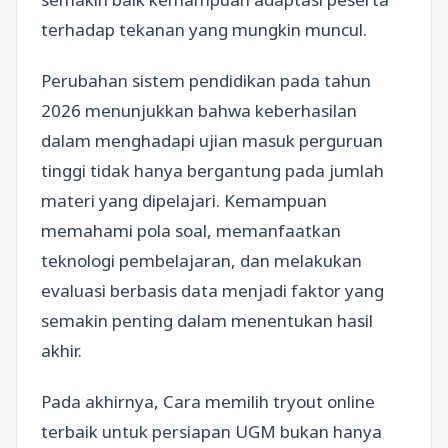
terhadap tekanan yang mungkin muncul.
Perubahan sistem pendidikan pada tahun
2026 menunjukkan bahwa keberhasilan
dalam menghadapi ujian masuk perguruan
tinggi tidak hanya bergantung pada jumlah
materi yang dipelajari. Kemampuan
memahami pola soal, memanfaatkan
teknologi pembelajaran, dan melakukan
evaluasi berbasis data menjadi faktor yang
semakin penting dalam menentukan hasil
akhir.
Pada akhirnya, Cara memilih tryout online
terbaik untuk persiapan UGM bukan hanya