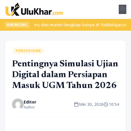
menu
 kelas seru dan materi lengkap hanya di YukBelajar.com. Mulai la
BREAKING
PENDIDIKAN
Pentingnya Simulasi Ujian
Digital dalam Persiapan
Masuk UGM Tahun 2026
Editor
calendar_today
schedule
Mei 30, 2026
10:54
Author