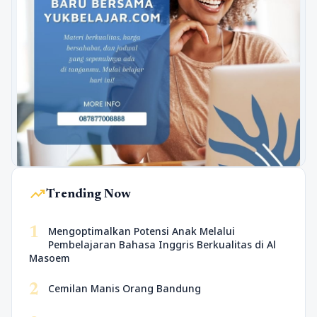
trending_up
Trending Now
1
Mengoptimalkan Potensi Anak Melalui
Pembelajaran Bahasa Inggris Berkualitas di Al
Masoem
2
Cemilan Manis Orang Bandung