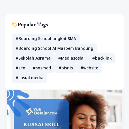
sell
Popular Tags
#Boarding School tingkat SMA
#Boarding School Al Masoem Bandung
#Sekolah Asrama
#Mediasosial
#backlink
#seo
#sosmed
#bisnis
#website
#sosial media