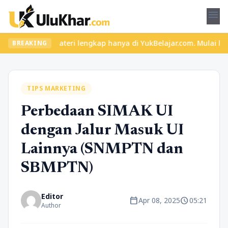
menu
ru dan materi lengkap hanya di YukBelajar.com. Mulai langkah suk
BREAKING
TIPS MARKETING
Perbedaan SIMAK UI
dengan Jalur Masuk UI
Lainnya (SNMPTN dan
SBMPTN)
Editor
calendar_today
schedule
Apr 08, 2025
05:21
Author