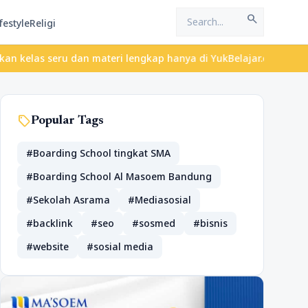
search
festyle
Religi
eru dan materi lengkap hanya di YukBelajar.com. Mulai langkah su
sell
Popular Tags
#Boarding School tingkat SMA
#Boarding School Al Masoem Bandung
#Sekolah Asrama
#Mediasosial
#backlink
#seo
#sosmed
#bisnis
#website
#sosial media