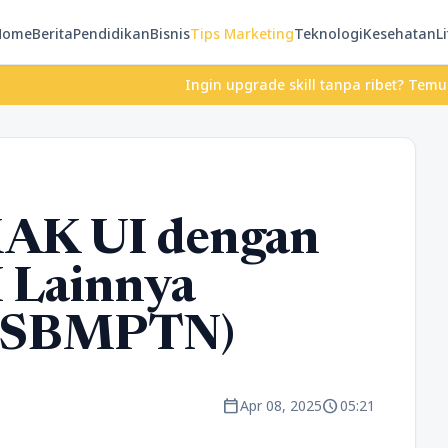
Home
Berita
Pendidikan
Bisnis
Tips Marketing
Teknologi
Kesehatan
Li
Ingin upgrade skill tanpa ribet? Temukan kelas s
MAK UI dengan
 Lainnya
 SBMPTN)
calendar_today
schedule
Apr 08, 2025
05:21