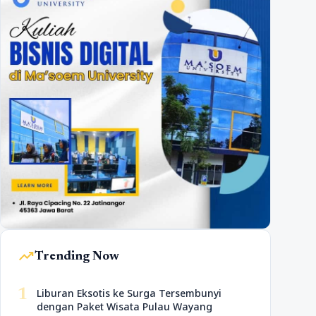
trending_up
Trending Now
1
Liburan Eksotis ke Surga Tersembunyi
dengan Paket Wisata Pulau Wayang