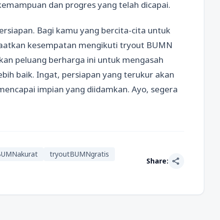
 kemampuan dan progres yang telah dicapai.
rsiapan. Bagi kamu yang bercita-cita untuk
faatkan kesempatan mengikuti tryout BUMN
atkan peluang berharga ini untuk mengasah
ih baik. Ingat, persiapan yang terukur akan
mencapai impian yang diidamkan. Ayo, segera
BUMNakurat
tryoutBUMNgratis
share
Share: