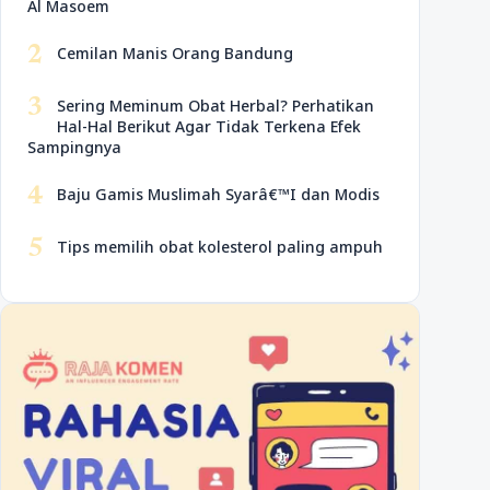
Al Masoem
2
Cemilan Manis Orang Bandung
3
Sering Meminum Obat Herbal? Perhatikan
Hal-Hal Berikut Agar Tidak Terkena Efek
Sampingnya
4
Baju Gamis Muslimah Syarâ€™I dan Modis
5
Tips memilih obat kolesterol paling ampuh