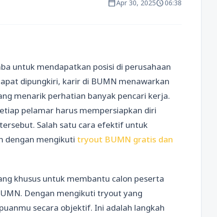
calendar_today
schedule
Apr 30, 2025
06:38
omba untuk mendapatkan posisi di perusahaan
apat dipungkiri, karir di BUMN menawarkan
ang menarik perhatian banyak pencari kerja.
tiap pelamar harus mempersiapkan diri
rsebut. Salah satu cara efektif untuk
h dengan mengikuti
tryout BUMN gratis dan
cang khusus untuk membantu calon peserta
UMN. Dengan mengikuti tryout yang
anmu secara objektif. Ini adalah langkah