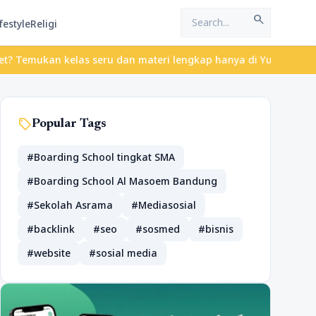
search
festyle
Religi
an kelas seru dan materi lengkap hanya di YukBelajar.com. Mulai 
sell
Popular Tags
#Boarding School tingkat SMA
#Boarding School Al Masoem Bandung
#Sekolah Asrama
#Mediasosial
#backlink
#seo
#sosmed
#bisnis
#website
#sosial media