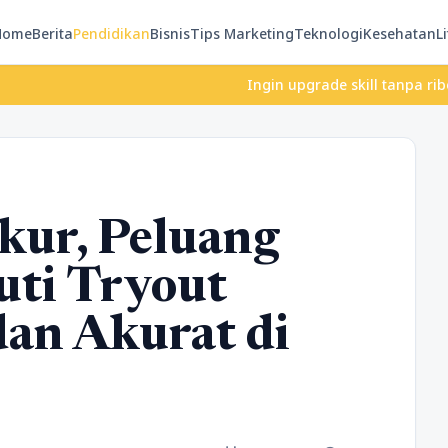
Home
Berita
Pendidikan
Bisnis
Tips Marketing
Teknologi
Kesehatan
Li
Ingin upgrade skill tanpa ribet? Temuk
kur, Peluang
uti Tryout
an Akurat di