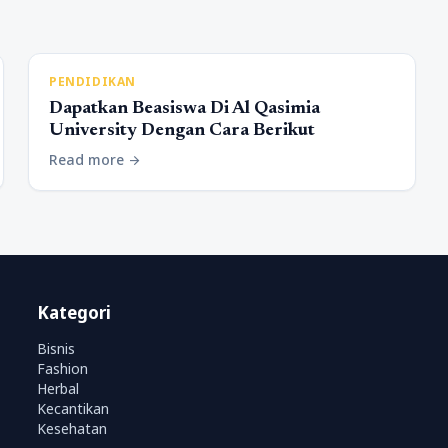
PENDIDIKAN
Dapatkan Beasiswa Di Al Qasimia
University Dengan Cara Berikut
Read more
arrow_forward
Kategori
Bisnis
Fashion
Herbal
Kecantikan
Kesehatan