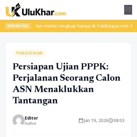
menu
elas seru dan materi lengkap hanya di YukBelajar.com. Mulai lang
BREAKING
PENDIDIKAN
Persiapan Ujian PPPK:
Perjalanan Seorang Calon
ASN Menaklukkan
Tantangan
Editor
calendar_today
schedule
Jan 19, 2026
08:03
Author