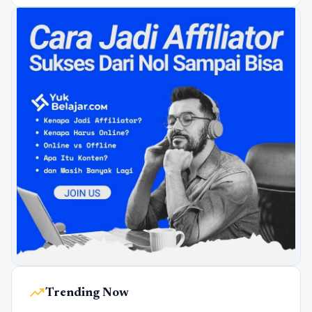
trending_up
Trending Now