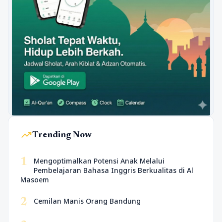
trending_up
Trending Now
1
Mengoptimalkan Potensi Anak Melalui
Pembelajaran Bahasa Inggris Berkualitas di Al
Masoem
2
Cemilan Manis Orang Bandung