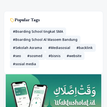
sell
Popular Tags
#Boarding School tingkat SMA
#Boarding School Al Masoem Bandung
#Sekolah Asrama
#Mediasosial
#backlink
#seo
#sosmed
#bisnis
#website
#sosial media