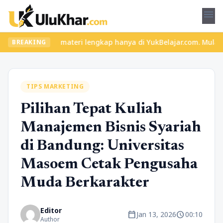
menu
eru dan materi lengkap hanya di YukBelajar.com. Mulai langkah su
BREAKING
TIPS MARKETING
Pilihan Tepat Kuliah
Manajemen Bisnis Syariah
di Bandung: Universitas
Masoem Cetak Pengusaha
Muda Berkarakter
Editor
calendar_today
schedule
Jan 13, 2026
00:10
Author