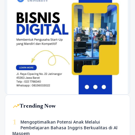
trending_up
Trending Now
1
Mengoptimalkan Potensi Anak Melalui
Pembelajaran Bahasa Inggris Berkualitas di Al
Masoem