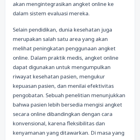
akan mengintegrasikan angket online ke
dalam sistem evaluasi mereka.
Selain pendidikan, dunia kesehatan juga
merupakan salah satu area yang akan
melihat peningkatan penggunaan angket
online. Dalam praktik medis, angket online
dapat digunakan untuk mengumpulkan
riwayat kesehatan pasien, mengukur
kepuasan pasien, dan menilai efektivitas
pengobatan. Sebuah penelitian menunjukkan
bahwa pasien lebih bersedia mengisi angket
secara online dibandingkan dengan cara
konvensional, karena fleksibilitas dan
kenyamanan yang ditawarkan. Di masa yang