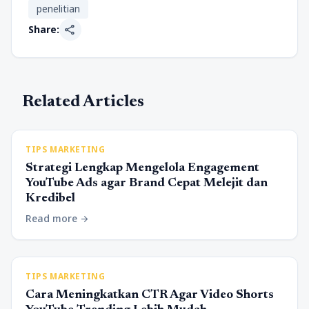
penelitian
share
Share:
Related Articles
TIPS MARKETING
Strategi Lengkap Mengelola Engagement
YouTube Ads agar Brand Cepat Melejit dan
Kredibel
Read more
arrow_forward
TIPS MARKETING
Cara Meningkatkan CTR Agar Video Shorts