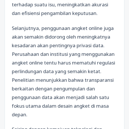
terhadap suatu isu, meningkatkan akurasi
dan efisiensi pengambilan keputusan.
Selanjutnya, penggunaan angket online juga
akan semakin didorong oleh meningkatnya
kesadaran akan pentingnya privasi data.
Perusahaan dan institusi yang menggunakan
angket online tentu harus mematuhi regulasi
perlindungan data yang semakin ketat.
Penelitian menunjukkan bahwa transparansi
berkaitan dengan pengumpulan dan
penggunaan data akan menjadi salah satu
fokus utama dalam desain angket di masa
depan.