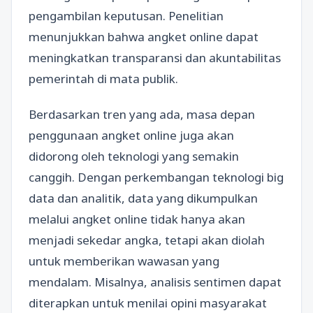
pengambilan keputusan. Penelitian
menunjukkan bahwa angket online dapat
meningkatkan transparansi dan akuntabilitas
pemerintah di mata publik.
Berdasarkan tren yang ada, masa depan
penggunaan angket online juga akan
didorong oleh teknologi yang semakin
canggih. Dengan perkembangan teknologi big
data dan analitik, data yang dikumpulkan
melalui angket online tidak hanya akan
menjadi sekedar angka, tetapi akan diolah
untuk memberikan wawasan yang
mendalam. Misalnya, analisis sentimen dapat
diterapkan untuk menilai opini masyarakat