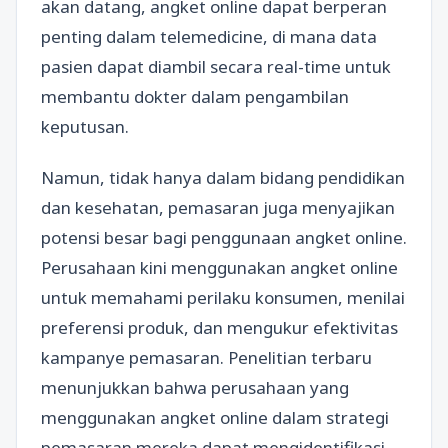
akan datang, angket online dapat berperan
penting dalam telemedicine, di mana data
pasien dapat diambil secara real-time untuk
membantu dokter dalam pengambilan
keputusan.
Namun, tidak hanya dalam bidang pendidikan
dan kesehatan, pemasaran juga menyajikan
potensi besar bagi penggunaan angket online.
Perusahaan kini menggunakan angket online
untuk memahami perilaku konsumen, menilai
preferensi produk, dan mengukur efektivitas
kampanye pemasaran. Penelitian terbaru
menunjukkan bahwa perusahaan yang
menggunakan angket online dalam strategi
pemasaran mereka dapat mengidentifikasi