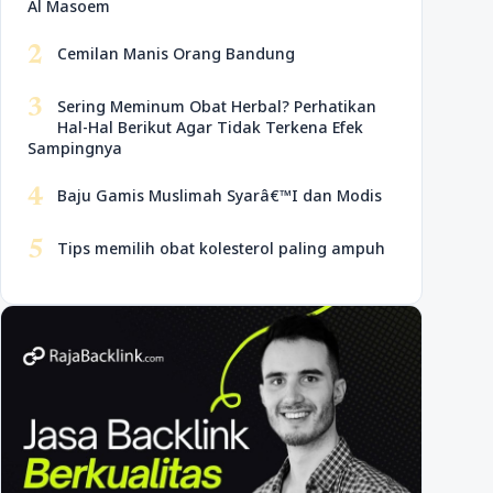
Al Masoem
2
Cemilan Manis Orang Bandung
3
Sering Meminum Obat Herbal? Perhatikan
Hal-Hal Berikut Agar Tidak Terkena Efek
Sampingnya
4
Baju Gamis Muslimah Syarâ€™I dan Modis
5
Tips memilih obat kolesterol paling ampuh