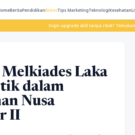
Home
Berita
Pendidikan
Bisnis
Tips Marketing
Teknologi
Kesehatan
Li
Ingin upgrade skill tanpa ribet? Temukan kelas seru
 Melkiades Laka
itik dalam
han Nusa
 II