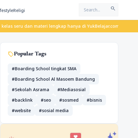
search
festyle
Religi
 dan materi lengkap hanya di YukBelajar.com. Mulai langkah sukses
sell
Popular Tags
#Boarding School tingkat SMA
#Boarding School Al Masoem Bandung
#Sekolah Asrama
#Mediasosial
#backlink
#seo
#sosmed
#bisnis
#website
#sosial media