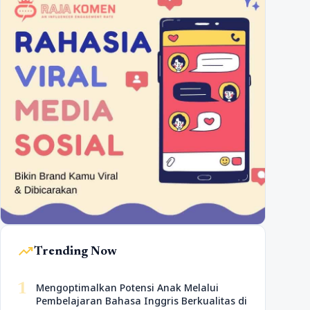
trending_up
Trending Now
1
Mengoptimalkan Potensi Anak Melalui
Pembelajaran Bahasa Inggris Berkualitas di