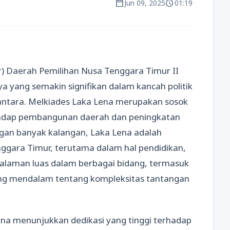
calendar_today
schedule
Jun 09, 2025
01:19
r) Daerah Pemilihan Nusa Tenggara Timur II
 yang semakin signifikan dalam kancah politik
santara. Melkiades Laka Lena merupakan sosok
hadap pembangunan daerah dan peningkatan
an banyak kalangan, Laka Lena adalah
nggara Timur, terutama dalam hal pendidikan,
galaman luas dalam berbagai bidang, termasuk
ng mendalam tentang kompleksitas tantangan
Lena menunjukkan dedikasi yang tinggi terhadap