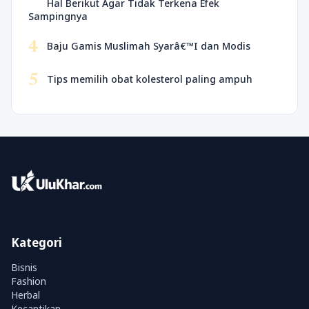
Hal Berikut Agar Tidak Terkena Efek
Sampingnya
4
Baju Gamis Muslimah Syarâ€™I dan Modis
5
Tips memilih obat kolesterol paling ampuh
Kategori
Bisnis
Fashion
Herbal
Kecantikan