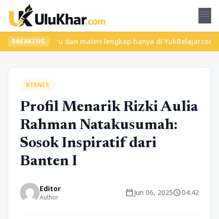
menu
kelas seru dan materi lengkap hanya di YukBelajar.com. Mulai lan
BREAKING
BISNIS
Profil Menarik Rizki Aulia
Rahman Natakusumah:
Sosok Inspiratif dari
Banten I
Editor
calendar_today
schedule
Jun 06, 2025
04:42
Author