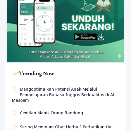
trending_up
Trending Now
1
Mengoptimalkan Potensi Anak Melalui
Pembelajaran Bahasa Inggris Berkualitas di Al
Masoem
2
Cemilan Manis Orang Bandung
3
Sering Meminum Obat Herbal? Perhatikan Hal-