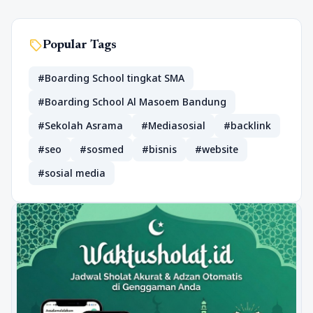
sell
Popular Tags
#Boarding School tingkat SMA
#Boarding School Al Masoem Bandung
#Sekolah Asrama
#Mediasosial
#backlink
#seo
#sosmed
#bisnis
#website
#sosial media