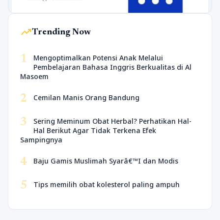
trending_up
Trending Now
1
Mengoptimalkan Potensi Anak Melalui
Pembelajaran Bahasa Inggris Berkualitas di Al
Masoem
2
Cemilan Manis Orang Bandung
3
Sering Meminum Obat Herbal? Perhatikan Hal-
Hal Berikut Agar Tidak Terkena Efek
Sampingnya
4
Baju Gamis Muslimah Syarâ€™I dan Modis
5
Tips memilih obat kolesterol paling ampuh