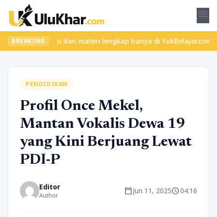
menu
kelas seru dan materi lengkap hanya di YukBelajar.com. Mulai lang
BREAKING
PENDIDIKAN
Profil Once Mekel,
Mantan Vokalis Dewa 19
yang Kini Berjuang Lewat
PDI-P
Editor
calendar_today
schedule
Jun 11, 2025
04:16
Author