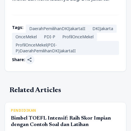
Tags:
DaerahPemilihanDKIJakartaII
DKIJakarta
OnceMekel
PDI-P
ProfilOnceMekel
ProfilOnceMekel(PDI-
P)DaerahPemilihanDKIJakartaII
share
Share:
Related Articles
PENDIDIKAN
Bimbel TOEFL Intensif: Raih Skor Impian
dengan Contoh Soal dan Latihan