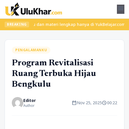
menu
las seru dan materi lengkap hanya di YukBelajar.com. Mulai langk
BREAKING
PENGALAMANKU
Program Revitalisasi
Ruang Terbuka Hijau
Bengkulu
Editor
calendar_today
schedule
Nov 25, 2025
00:22
Author