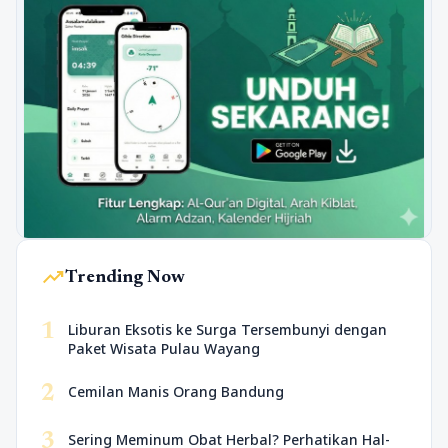
trending_up
Trending Now
1
Liburan Eksotis ke Surga Tersembunyi dengan
Paket Wisata Pulau Wayang
2
Cemilan Manis Orang Bandung
3
Sering Meminum Obat Herbal? Perhatikan Hal-