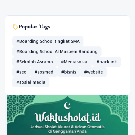
sell
Popular Tags
#Boarding School tingkat SMA
#Boarding School Al Masoem Bandung
#Sekolah Asrama
#Mediasosial
#backlink
#seo
#sosmed
#bisnis
#website
#sosial media