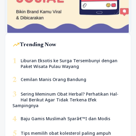
trending_up
Trending Now
1
Liburan Eksotis ke Surga Tersembunyi dengan
Paket Wisata Pulau Wayang
2
Cemilan Manis Orang Bandung
3
Sering Meminum Obat Herbal? Perhatikan Hal-
Hal Berikut Agar Tidak Terkena Efek
Sampingnya
4
Baju Gamis Muslimah Syarâ€™I dan Modis
5
Tips memilih obat kolesterol paling ampuh