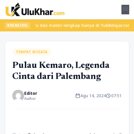
menu
an kelas seru dan materi lengkap hanya di YukBelajar.com. Mulai 
BREAKING
TEMPAT WISATA
Pulau Kemaro, Legenda
Cinta dari Palembang
Editor
calendar_today
schedule
Agu 14, 2024
07:51
Author