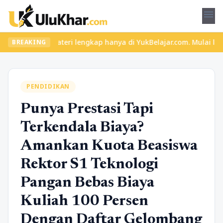
menu
n materi lengkap hanya di YukBelajar.com. Mulai langkah suksesmu
BREAKING
PENDIDIKAN
Punya Prestasi Tapi
Terkendala Biaya?
Amankan Kuota Beasiswa
Rektor S1 Teknologi
Pangan Bebas Biaya
Kuliah 100 Persen
Dengan Daftar Gelombang