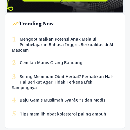
trending_up
Trending Now
1
Mengoptimalkan Potensi Anak Melalui
Pembelajaran Bahasa Inggris Berkualitas di Al
Masoem
2
Cemilan Manis Orang Bandung
3
Sering Meminum Obat Herbal? Perhatikan Hal-
Hal Berikut Agar Tidak Terkena Efek
Sampingnya
4
Baju Gamis Muslimah Syarâ€™I dan Modis
5
Tips memilih obat kolesterol paling ampuh