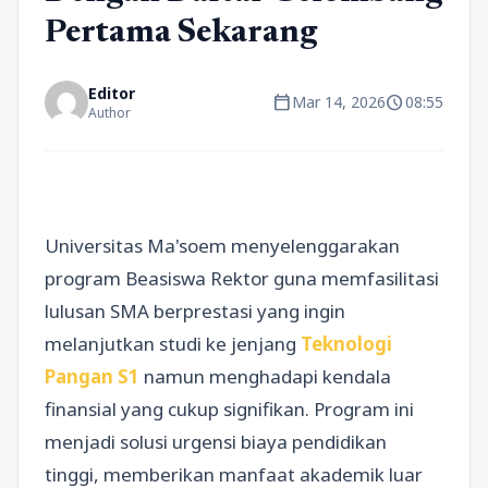
Pertama Sekarang
Editor
calendar_today
schedule
Mar 14, 2026
08:55
Author
Universitas Ma'soem menyelenggarakan
program Beasiswa Rektor guna memfasilitasi
lulusan SMA berprestasi yang ingin
melanjutkan studi ke jenjang
Teknologi
Pangan S1
namun menghadapi kendala
finansial yang cukup signifikan. Program ini
menjadi solusi urgensi biaya pendidikan
tinggi, memberikan manfaat akademik luar