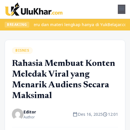
menu
n kelas seru dan materi lengkap hanya di YukBelajar.com. Mulai l
BREAKING
BISNIS
Rahasia Membuat Konten
Meledak Viral yang
Menarik Audiens Secara
Maksimal
Editor
calendar_today
schedule
Des 16, 2025
12:01
Author