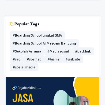
sell
Popular Tags
#Boarding School tingkat SMA
#Boarding School Al Masoem Bandung
#Sekolah Asrama
#Mediasosial
#backlink
#seo
#sosmed
#bisnis
#website
#sosial media