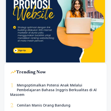
trending_up
Trending Now
1
Mengoptimalkan Potensi Anak Melalui
Pembelajaran Bahasa Inggris Berkualitas di Al
Masoem
2
Cemilan Manis Orang Bandung