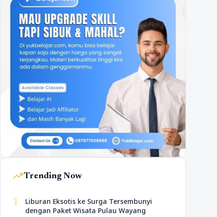
trending_up
Trending Now
1
Liburan Eksotis ke Surga Tersembunyi
dengan Paket Wisata Pulau Wayang