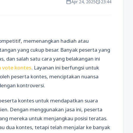
calendar_today
schedule
Apr 24, 2025
23:44
kompetitif, memenangkan hadiah atau
angan yang cukup besar. Banyak peserta yang
s, dan salah satu cara yang belakangan ini
a vote kontes
. Layanan ini berfungsi untuk
oleh peserta kontes, menciptakan nuansa
engan kontroversi.
peserta kontes untuk mendapatkan suara
ien. Dengan menggunakan jasa ini, peserta
uang mereka untuk menjangkau posisi teratas.
tau dua kontes, tetapi telah menjalar ke banyak