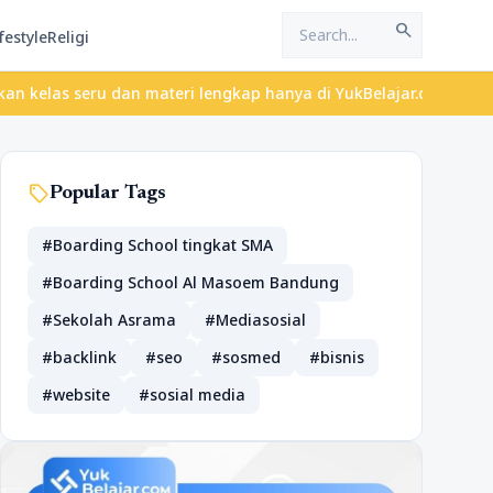
search
festyle
Religi
s seru dan materi lengkap hanya di YukBelajar.com. Mulai langkah 
sell
Popular Tags
#Boarding School tingkat SMA
#Boarding School Al Masoem Bandung
#Sekolah Asrama
#Mediasosial
#backlink
#seo
#sosmed
#bisnis
#website
#sosial media