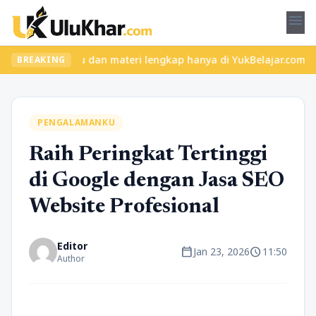
menu
 kelas seru dan materi lengkap hanya di YukBelajar.com. Mulai la
BREAKING
PENGALAMANKU
Raih Peringkat Tertinggi
di Google dengan Jasa SEO
Website Profesional
Editor
calendar_today
schedule
Jan 23, 2026
11:50
Author