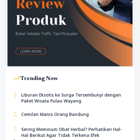
trending_up
Trending Now
1
Liburan Eksotis ke Surga Tersembunyi dengan
Paket Wisata Pulau Wayang
2
Cemilan Manis Orang Bandung
3
Sering Meminum Obat Herbal? Perhatikan Hal-
Hal Berikut Agar Tidak Terkena Efek