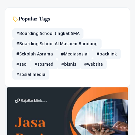
sell
Popular Tags
#Boarding School tingkat SMA
#Boarding School Al Masoem Bandung
#Sekolah Asrama
#Mediasosial
#backlink
#seo
#sosmed
#bisnis
#website
#sosial media