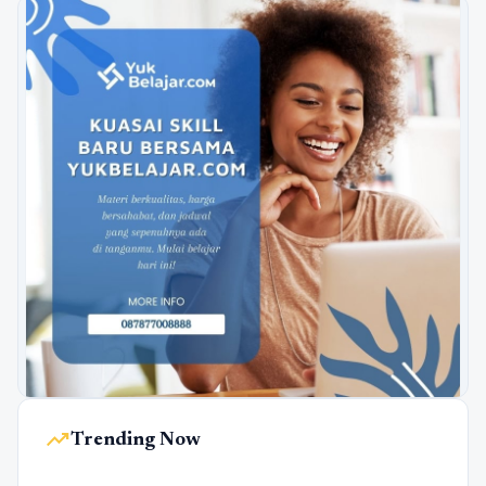
trending_up
Trending Now