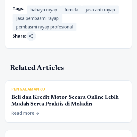
Tags:
bahaya rayap
fumida
jasa anti rayap
jasa pembasmi rayap
pembasmi rayap profesional
share
Share:
Related Articles
PENGALAMANKU
Beli dan Kredit Motor Secara Online Lebih
Mudah Serta Praktis di Moladin
Read more
arrow_forward