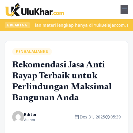
menu
as seru dan materi lengkap hanya di YukBelajar.com. Mulai langka
BREAKING
PENGALAMANKU
Rekomendasi Jasa Anti
Rayap Terbaik untuk
Perlindungan Maksimal
Bangunan Anda
Editor
calendar_today
schedule
Des 31, 2025
05:39
Author