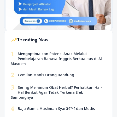
trending_up
Trending Now
1
Mengoptimalkan Potensi Anak Melalui
Pembelajaran Bahasa Inggris Berkualitas di Al
Masoem
2
Cemilan Manis Orang Bandung
3
Sering Meminum Obat Herbal? Perhatikan Hal-
Hal Berikut Agar Tidak Terkena Efek
Sampingnya
4
Baju Gamis Muslimah Syarâ€™I dan Modis