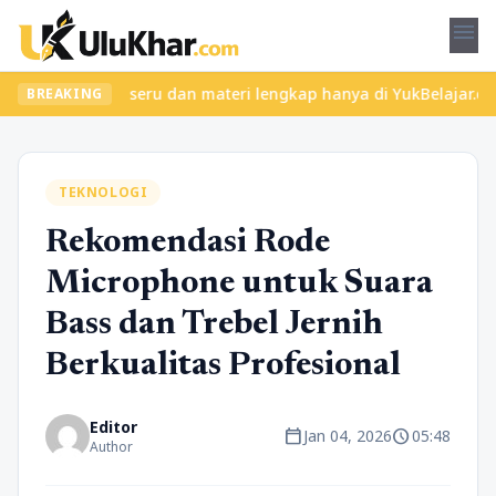
menu
kan kelas seru dan materi lengkap hanya di YukBelajar.com. Mulai
BREAKING
TEKNOLOGI
Rekomendasi Rode
Microphone untuk Suara
Bass dan Trebel Jernih
Berkualitas Profesional
Editor
calendar_today
schedule
Jan 04, 2026
05:48
Author