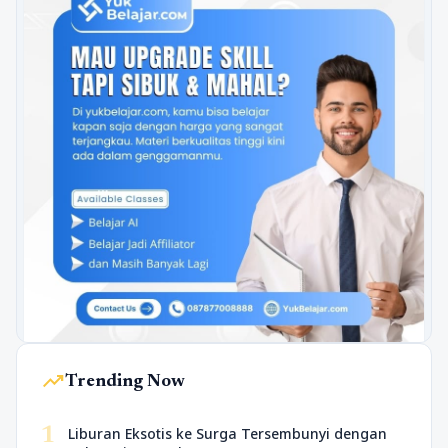
trending_up
Trending Now
1
Liburan Eksotis ke Surga Tersembunyi dengan