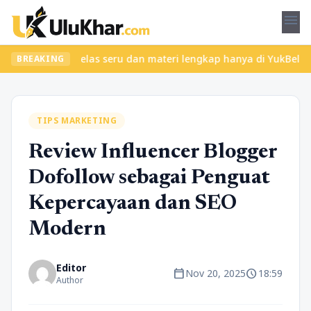
menu
 Temukan kelas seru dan materi lengkap hanya di YukBelajar.com. 
BREAKING
TIPS MARKETING
Review Influencer Blogger
Dofollow sebagai Penguat
Kepercayaan dan SEO
Modern
Editor
calendar_today
schedule
Nov 20, 2025
18:59
Author