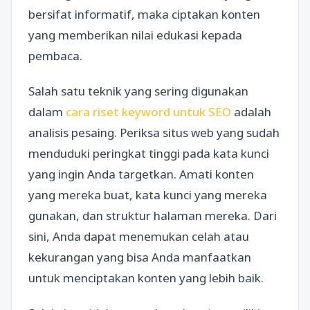
bersifat informatif, maka ciptakan konten
yang memberikan nilai edukasi kepada
pembaca.
Salah satu teknik yang sering digunakan
dalam
cara riset keyword untuk SEO
adalah
analisis pesaing. Periksa situs web yang sudah
menduduki peringkat tinggi pada kata kunci
yang ingin Anda targetkan. Amati konten
yang mereka buat, kata kunci yang mereka
gunakan, dan struktur halaman mereka. Dari
sini, Anda dapat menemukan celah atau
kekurangan yang bisa Anda manfaatkan
untuk menciptakan konten yang lebih baik.