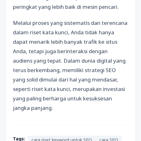
peringkat yang lebih baik di mesin pencari.
Melalui proses yang sistematis dan terencana
dalam riset kata kunci, Anda tidak hanya
dapat menarik lebih banyak trafik ke situs
Anda, tetapi juga berinteraksi dengan
audiens yang tepat. Dalam dunia digital yang
terus berkembang, memiliki strategi SEO
yang solid dimulai dari hal yang mendasar,
seperti riset kata kunci, merupakan investasi
yang paling berharga untuk kesuksesan
jangka panjang.
Tags:
cara riset keyword untuk SEO
cara SEO