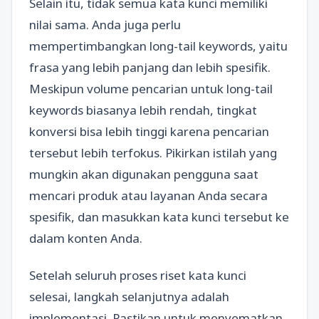
Selain itu, tidak semua kata kunci memiliki
nilai sama. Anda juga perlu
mempertimbangkan long-tail keywords, yaitu
frasa yang lebih panjang dan lebih spesifik.
Meskipun volume pencarian untuk long-tail
keywords biasanya lebih rendah, tingkat
konversi bisa lebih tinggi karena pencarian
tersebut lebih terfokus. Pikirkan istilah yang
mungkin akan digunakan pengguna saat
mencari produk atau layanan Anda secara
spesifik, dan masukkan kata kunci tersebut ke
dalam konten Anda.
Setelah seluruh proses riset kata kunci
selesai, langkah selanjutnya adalah
implementasi. Pastikan untuk menyematkan