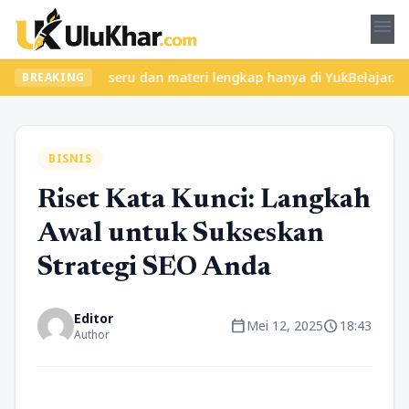
menu
kan kelas seru dan materi lengkap hanya di YukBelajar.com. Mulai
BREAKING
BISNIS
Riset Kata Kunci: Langkah
Awal untuk Sukseskan
Strategi SEO Anda
Editor
calendar_today
schedule
Mei 12, 2025
18:43
Author