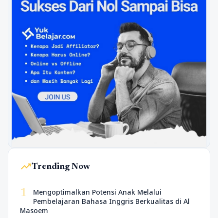
trending_up
Trending Now
1
Mengoptimalkan Potensi Anak Melalui
Pembelajaran Bahasa Inggris Berkualitas di Al
Masoem