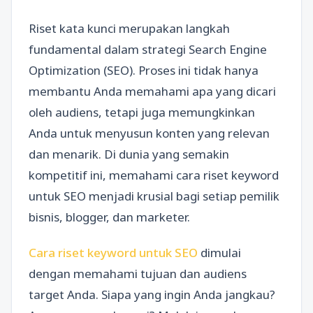
Riset kata kunci merupakan langkah
fundamental dalam strategi Search Engine
Optimization (SEO). Proses ini tidak hanya
membantu Anda memahami apa yang dicari
oleh audiens, tetapi juga memungkinkan
Anda untuk menyusun konten yang relevan
dan menarik. Di dunia yang semakin
kompetitif ini, memahami cara riset keyword
untuk SEO menjadi krusial bagi setiap pemilik
bisnis, blogger, dan marketer.
Cara riset keyword untuk SEO
dimulai
dengan memahami tujuan dan audiens
target Anda. Siapa yang ingin Anda jangkau?