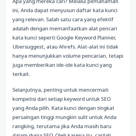
Apa yang mereka cari? Melalui pemahaman
ini, Anda dapat menyusun daftar kata kunci
yang relevan. Salah satu cara yang efektif
adalah dengan memanfaatkan alat pencari
kata kunci seperti Google Keyword Planner,
Ubersuggest, atau Ahrefs. Alat-alat ini tidak
hanya menunjukkan volume pencarian, tetapi
juga memberikan ide-ide kata kunci yang
terkait.
Selanjutnya, penting untuk mencermati
kompetisi dari setiap keyword untuk SEO
yang Anda pilih. Kata kunci dengan tingkat
persaingan tinggi mungkin sulit untuk Anda
rangking, terutama jika Anda masih baru
dalam dunia SEO. Oleh karena itu, carilah