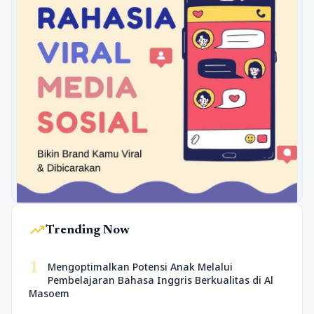
trending_up
Trending Now
1
Mengoptimalkan Potensi Anak Melalui
Pembelajaran Bahasa Inggris Berkualitas di Al
Masoem