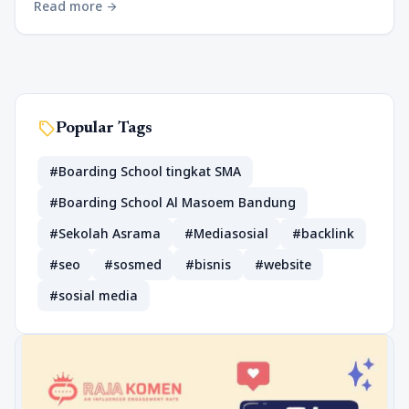
Read more
arrow_forward
sell
Popular Tags
#Boarding School tingkat SMA
#Boarding School Al Masoem Bandung
#Sekolah Asrama
#Mediasosial
#backlink
#seo
#sosmed
#bisnis
#website
#sosial media