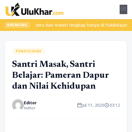
menu
ukan kelas seru dan materi lengkap hanya di YukBelajar.com. Mula
BREAKING
PENDIDIKAN
Santri Masak, Santri
Belajar: Pameran Dapur
dan Nilai Kehidupan
Editor
calendar_today
schedule
Jul 11, 2025
03:12
Author