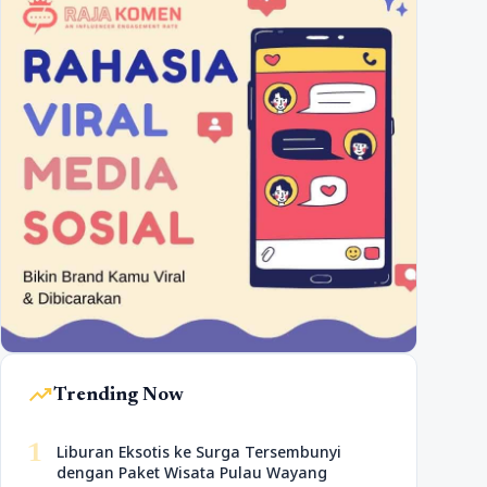
trending_up
Trending Now
1
Liburan Eksotis ke Surga Tersembunyi
dengan Paket Wisata Pulau Wayang