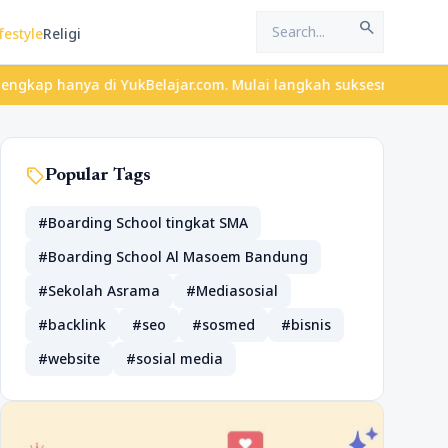
search
festyle
Religi
ya di YukBelajar.com. Mulai langkah suksesmu hari ini! • Mau lul
sell
Popular Tags
#Boarding School tingkat SMA
#Boarding School Al Masoem Bandung
#Sekolah Asrama
#Mediasosial
#backlink
#seo
#sosmed
#bisnis
#website
#sosial media