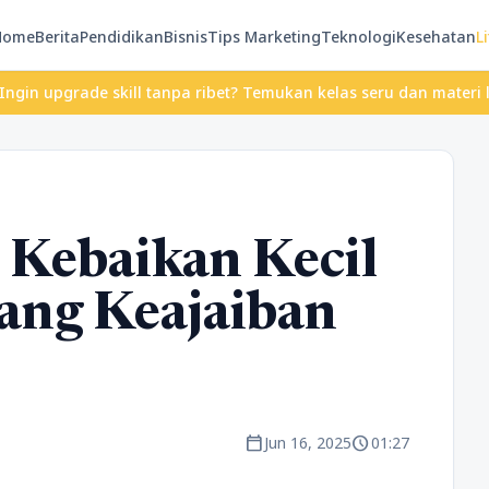
Home
Berita
Pendidikan
Bisnis
Tips Marketing
Teknologi
Kesehatan
Li
ade skill tanpa ribet? Temukan kelas seru dan materi lengkap han
 Kebaikan Kecil
ng Keajaiban
calendar_today
schedule
Jun 16, 2025
01:27