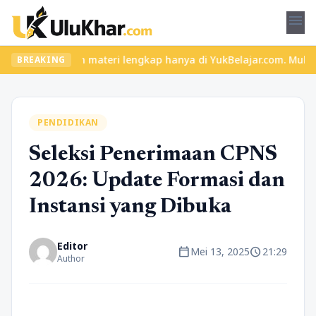
menu
 seru dan materi lengkap hanya di YukBelajar.com. Mulai langkah 
BREAKING
PENDIDIKAN
Seleksi Penerimaan CPNS
2026: Update Formasi dan
Instansi yang Dibuka
Editor
calendar_today
schedule
Mei 13, 2025
21:29
Author