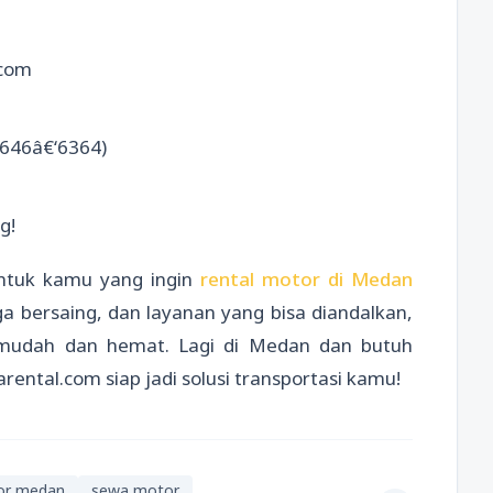
.com
646â€‘6364)
g!
untuk kamu yang ingin
rental motor di Medan
a bersaing, dan layanan yang bisa diandalkan,
 mudah dan hemat. Lagi di Medan dan butuh
rental.com siap jadi solusi transportasi kamu!
or medan
sewa motor