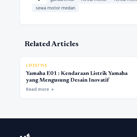
sewa motor medan
Related Articles
LIFESTYLE
Yamaha E01 : Kendaraan Listrik Yamaha
yang Mengusung Desain Inovatif
Read more
arrow_forward