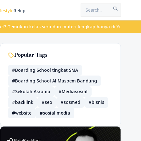
search
festyle
Religi
an kelas seru dan materi lengkap hanya di YukBelajar.com. Mulai 
sell
Popular Tags
#Boarding School tingkat SMA
#Boarding School Al Masoem Bandung
#Sekolah Asrama
#Mediasosial
#backlink
#seo
#sosmed
#bisnis
#website
#sosial media