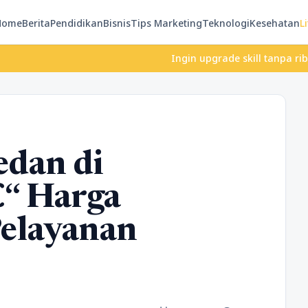
Home
Berita
Pendidikan
Bisnis
Tips Marketing
Teknologi
Kesehatan
Li
Ingin upgrade skill tanpa ribet? Temuk
dan di
€“ Harga
Pelayanan