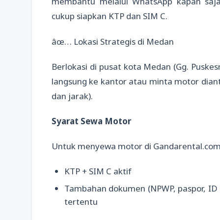
membantu melalui WhatsApp kapan saja
cukup siapkan KTP dan SIM C.
âœ… Lokasi Strategis di Medan
Berlokasi di pusat kota Medan (Gg. Puske
langsung ke kantor atau minta motor diant
dan jarak).
Syarat Sewa Motor
Untuk menyewa motor di Gandarental.com,
KTP + SIM C aktif
Tambahan dokumen (NPWP, paspor, ID ke
tertentu