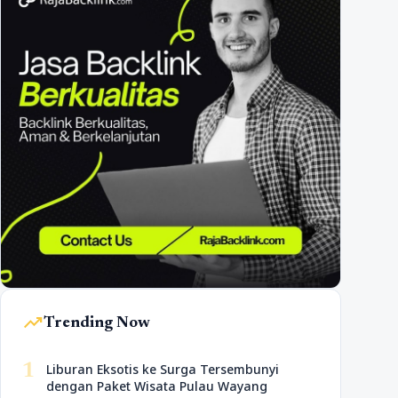
trending_up
Trending Now
1
Liburan Eksotis ke Surga Tersembunyi
dengan Paket Wisata Pulau Wayang