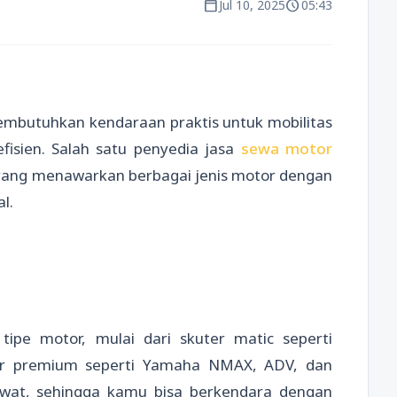
calendar_today
schedule
Jul 10, 2025
05:43
mbutuhkan kendaraan praktis untuk mobilitas
efisien. Salah satu penyedia jasa
sewa motor
 yang menawarkan berbagai jenis motor dengan
l.
ipe motor, mulai dari skuter matic seperti
tor premium seperti Yamaha NMAX, ADV, dan
awat, sehingga kamu bisa berkendara dengan