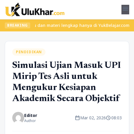
menu
las seru dan materi lengkap hanya di YukBelajar.com. Mulai langk
BREAKING
PENDIDIKAN
Simulasi Ujian Masuk UPI
Mirip Tes Asli untuk
Mengukur Kesiapan
Akademik Secara Objektif
Editor
calendar_today
schedule
Mar 02, 2026
08:03
Author