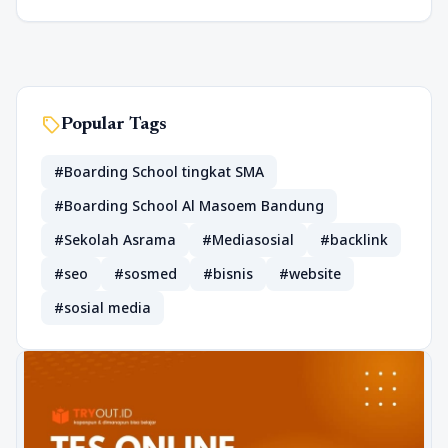
sell
Popular Tags
#Boarding School tingkat SMA
#Boarding School Al Masoem Bandung
#Sekolah Asrama
#Mediasosial
#backlink
#seo
#sosmed
#bisnis
#website
#sosial media