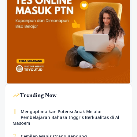
trending_up
Trending Now
1
Mengoptimalkan Potensi Anak Melalui
Pembelajaran Bahasa Inggris Berkualitas di Al
Masoem
Cemilan Manis Orang Bandung