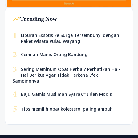
trending_up
Trending Now
1
Liburan Eksotis ke Surga Tersembunyi dengan
Paket Wisata Pulau Wayang
2
Cemilan Manis Orang Bandung
3
Sering Meminum Obat Herbal? Perhatikan Hal-
Hal Berikut Agar Tidak Terkena Efek
Sampingnya
4
Baju Gamis Muslimah Syarâ€™I dan Modis
5
Tips memilih obat kolesterol paling ampuh