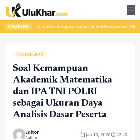
menu
 seru dan materi lengkap hanya di YukBelajar.com. Mulai langkah 
BREAKING
PENDIDIKAN
Soal Kemampuan
Akademik Matematika
dan IPA TNI POLRI
sebagai Ukuran Daya
Analisis Dasar Peserta
Editor
calendar_today
schedule
Jan 10, 2026
22:40
Author