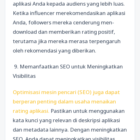
aplikasi Anda kepada audiens yang lebih luas.
Ketika influencer merekomendasikan aplikasi
Anda, followers mereka cenderung men-
download dan memberikan rating positif,
terutama jika mereka merasa terpengaruh
oleh rekomendasi yang diberikan.
9. Memanfaatkan SEO untuk Meningkatkan
Visibilitas
Optimisasi mesin pencari (SEO) juga dapat
berperan penting dalam usaha menaikan
rating aplikasi.
Pastikan untuk menggunakan
kata kunci yang relevan di deskripsi aplikasi
dan metadata lainnya. Dengan meningkatkan
SEO, Anda dapat meningkatkan visibilitas