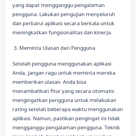
yang dapat mengganggu pengalaman
pengguna. Lakukan pengujian menyeluruh
dan perbarui aplikasi secara berkala untuk
meningkatkan fungsionalitas dan kinerja.
3. Meminta Ulasan dari Pengguna
Setelah pengguna menggunakan aplikasi
Anda, jangan ragu untuk meminta mereka
memberikan ulasan. Anda bisa
menambahkan fitur yang secara otomatis
mengingatkan pengguna untuk melakukan
rating setelah beberapa waktu menggunakan
aplikasi. Namun, pastikan pengingat ini tidak
mengganggu pengalaman pengguna. Teknik