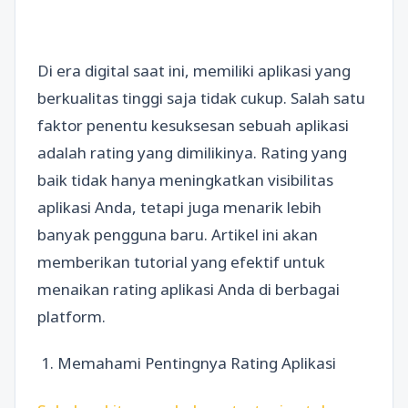
Di era digital saat ini, memiliki aplikasi yang
berkualitas tinggi saja tidak cukup. Salah satu
faktor penentu kesuksesan sebuah aplikasi
adalah rating yang dimilikinya. Rating yang
baik tidak hanya meningkatkan visibilitas
aplikasi Anda, tetapi juga menarik lebih
banyak pengguna baru. Artikel ini akan
memberikan tutorial yang efektif untuk
menaikan rating aplikasi Anda di berbagai
platform.
1. Memahami Pentingnya Rating Aplikasi