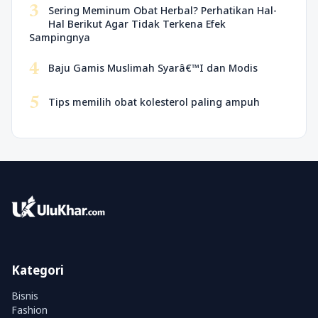
3
Sering Meminum Obat Herbal? Perhatikan Hal-
Hal Berikut Agar Tidak Terkena Efek
Sampingnya
4
Baju Gamis Muslimah Syarâ€™I dan Modis
5
Tips memilih obat kolesterol paling ampuh
Kategori
Bisnis
Fashion