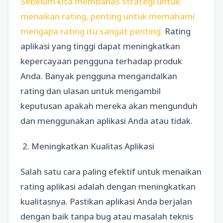
Sebelum kita membahas strategi untuk
menaikan rating, penting untuk memahami
mengapa rating itu sangat penting.
Rating
aplikasi yang tinggi dapat meningkatkan
kepercayaan pengguna terhadap produk
Anda. Banyak pengguna mengandalkan
rating dan ulasan untuk mengambil
keputusan apakah mereka akan mengunduh
dan menggunakan aplikasi Anda atau tidak.
2. Meningkatkan Kualitas Aplikasi
Salah satu cara paling efektif untuk menaikan
rating aplikasi adalah dengan meningkatkan
kualitasnya. Pastikan aplikasi Anda berjalan
dengan baik tanpa bug atau masalah teknis