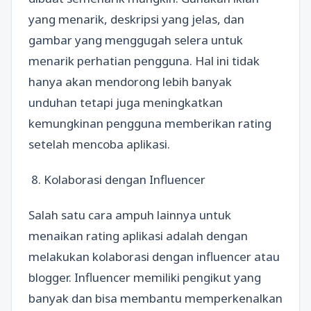
yang menarik, deskripsi yang jelas, dan
gambar yang menggugah selera untuk
menarik perhatian pengguna. Hal ini tidak
hanya akan mendorong lebih banyak
unduhan tetapi juga meningkatkan
kemungkinan pengguna memberikan rating
setelah mencoba aplikasi.
8. Kolaborasi dengan Influencer
Salah satu cara ampuh lainnya untuk
menaikan rating aplikasi adalah dengan
melakukan kolaborasi dengan influencer atau
blogger. Influencer memiliki pengikut yang
banyak dan bisa membantu memperkenalkan