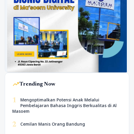
trending_up
Trending Now
1
Mengoptimalkan Potensi Anak Melalui
Pembelajaran Bahasa Inggris Berkualitas di Al
Masoem
2
Cemilan Manis Orang Bandung